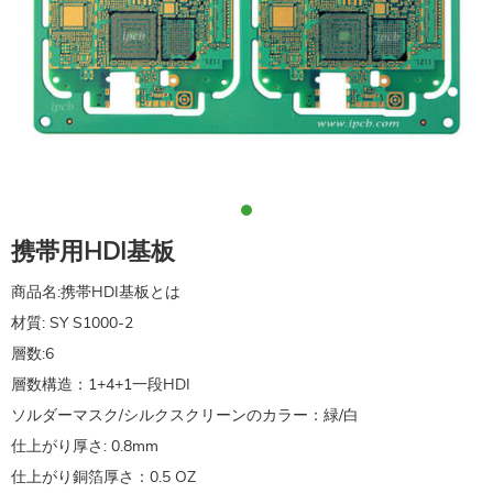
携帯用HDI基板
商品名:
携帯HDI基板とは
材質: SY S1000-2
層数:6
層数構造：1+4+1一段HDI
ソルダーマスク/シルクスクリーンのカラー：緑/白
仕上がり厚さ: 0.8mm
仕上がり銅箔厚さ：0.5 OZ