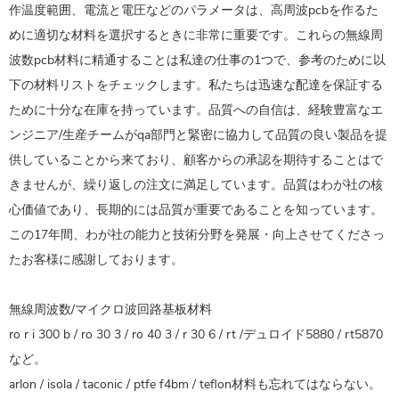
作温度範囲、電流と電圧などのパラメータは、高周波pcbを作るた
めに適切な材料を選択するときに非常に重要です。これらの無線周
波数pcb材料に精通することは私達の仕事の1つで、参考のために以
下の材料リストをチェックします。私たちは迅速な配達を保証する
ために十分な在庫を持っています。品質への自信は、経験豊富なエ
ンジニア/生産チームがqa部門と緊密に協力して品質の良い製品を提
供していることから来ており、顧客からの承認を期待することはで
きませんが、繰り返しの注文に満足しています。品質はわが社の核
心価値であり、長期的には品質が重要であることを知っています。
この17年間、わが社の能力と技術分野を発展・向上させてくださっ
たお客様に感謝しております。
無線周波数/マイクロ波回路基板材料
ro r i 300 b / ro 30 3 / ro 40 3 / r 30 6 / rt /デュロイド5880 / rt5870
など。
arlon / isola / taconic / ptfe f4bm / teflon材料も忘れてはならない。