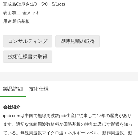
完成品Co厚さ:1/0・5/0・5/1(oz)
表面加工: 金メッキ
用途:通信基板
コンサルティング
即時見積の取得
技術仕様書の取得
製品詳細
技術仕様
会社紹介
ipcb.comは中国で無線周波数pcb生産に従事して17年の歴史があり
ます。適切な無線周波数材料が回路基板の性能に及ぼす影響を知っ
ている。無線周波数マイクロ波エネルギーレベル、動作周波数、動