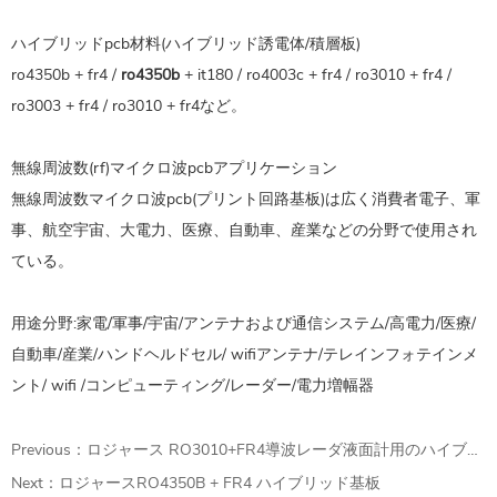
ハイブリッドpcb材料(ハイブリッド誘電体/積層板)
ro4350b + fr4 /
ro4350b
+ it180 / ro4003c + fr4 / ro3010 + fr4 /
ro3003 + fr4 / ro3010 + fr4など。
無線周波数(rf)マイクロ波pcbアプリケーション
無線周波数マイクロ波pcb(プリント回路基板)は広く消費者電子、軍
事、航空宇宙、大電力、医療、自動車、産業などの分野で使用され
ている。
用途分野:家電/軍事/宇宙/アンテナおよび通信システム/高電力/医療/
自動車/産業/ハンドヘルドセル/ wifiアンテナ/テレインフォテインメ
ント/ wifi /コンピューティング/レーダー/電力増幅器
Previous：
ロジャース RO3010+FR4導波レーダ液面計用のハイブリッド基板
Next：
ロジャースRO4350B + FR4 ハイブリッド基板