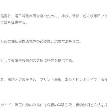
規格要件。電子等級半田合金のために、棒状、帯状、粉末状半田フ
験方法を提供する。
るための熱伝導性誘電体の必要性と試験方法を含む。
替として導電性接着剤の選択に指導を提供する。
含み、用語と定義を含む、プリント基板、部品とピンのタイプ、溶
線ガイド。温度曲線の取得には各種の試験手段、科学技術と方法を