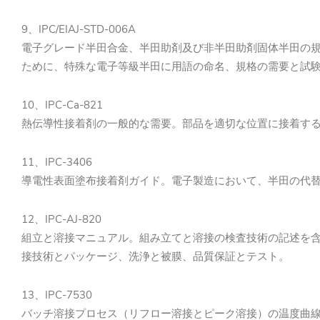
9、IPC/EIAJ-STD-006A
電子グレード半田合金、半田助剤及び非半田助剤固体半田の
ために、特殊な電子等級半田に用語の命名、規格の需要と試
10、IPC-Ca-821
熱伝導性接着剤の一般的な需要。部品を適切な位置に接着す
11、IPC-3406
導電性表面塗布接着剤ガイド。電子製造において、半田の代
12、IPC-AJ-820
組立と溶接マニュアル。組み立てと溶接の検査技術の記述を
接技術とパッケージ、洗浄と被膜、品質保証とテスト。
13、IPC-7530
バッチ溶接プロセス（リフロー溶接とピーク溶接）の温度曲