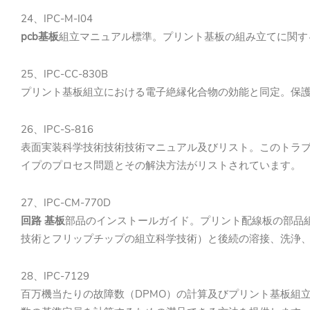
24、IPC-M-I04
pcb基板
組立マニュアル標準。プリント基板の組み立てに関す
25、IPC-CC-830B
プリント基板組立における電子絶縁化合物の効能と同定。保
26、IPC-S-816
表面実装科学技術技術技術マニュアル及びリスト。このトラ
イプのプロセス問題とその解決方法がリストされています。
27、IPC-CM-770D
回路 基板
部品のインストールガイド。プリント配線板の部品
技術とフリップチップの組立科学技術）と後続の溶接、洗浄
28、IPC-7129
百万機当たりの故障数（DPMO）の計算及びプリント基板組