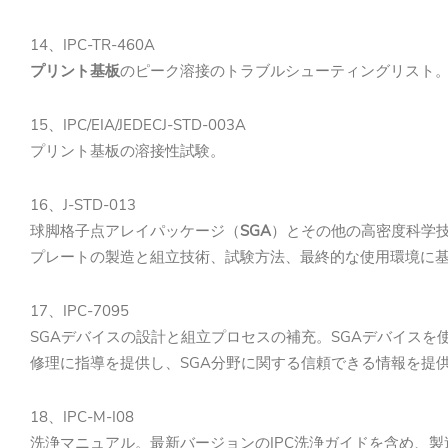
14、IPC-TR-460A
プリント基板
のピーク溶接のトラブルシューティングリスト
15、IPC/EIA/JEDECJ-STD-003A
プリント基板の溶接性試験。
16、J-STD-013
球脚格子点アレイパッケージ（
SGA
）とその他の高密度科学
プレートの製造と組立技術、試験方法、最終的な使用環境に
17、IPC-7095
SGAデバイスの設計と組立プロセスの補充。SGAデバイス
修理に指導を提供し、SGA分野に関する信頼できる情報を提
18、IPC-M-I08
洗浄マニュアル。最新バージョンのIPC洗浄ガイドを含め、