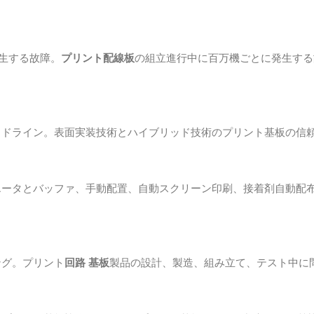
。
発生する故障。
プリント配線板
の組立進行中に百万機ごとに発生する
イドライン。表面実装技術とハイブリッド技術のプリント基板の信
エータとバッファ、手動配置、自動スクリーン印刷、接着剤自動配
ング。プリント
回路 基板
製品の設計、製造、組み立て、テスト中に