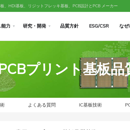
、HDI基板、リジットフレッキ基板、PCB設計とPCB メーカー
ス能力
研究・開発
品質方針
ESG/CSR
なぜ
常用PCBプリント基板
技術
よくある質問
IC基板技術
P