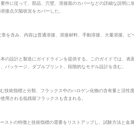
要件に従って、部品、穴壁、溶接面のカバーなどの詳細な説明に加
の溶接点欠陥状況をカバーした。
文章を含み、内容は普通溶接、溶接材料、手動溶接、大量溶接、ピ
手本の設計と製造にガイドラインを提供する。このガイドでは、表
し、パッケージ、ダブルプリント、段階的なモデル設計を含む。
含む技術指標と分類、フラックス中のハロゲン化物の含有量と活性
で使用される低残留フラックスも含まれる。
ペーストの特徴と技術指標の需要をリストアップし、試験方法と金