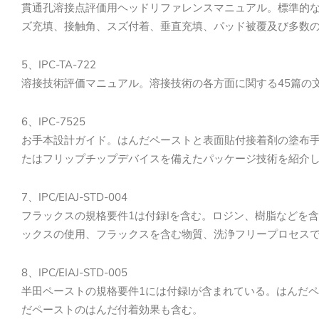
貫通孔溶接点評価用ヘッドリファレンスマニュアル。標準的な
ズ充填、接触角、スズ付着、垂直充填、パッド被覆及び多数
5、IPC-TA-722
溶接技術評価マニュアル。溶接技術の各方面に関する45篇の
6、IPC-7525
お手本設計ガイド。はんだペーストと表面貼付接着剤の塗布
たはフリップチップデバイスを備えたパッケージ技術を紹介
7、IPC/EIAJ-STD-004
フラックスの規格要件1は付録Iを含む。ロジン、樹脂などを
ックスの使用、フラックスを含む物質、洗浄フリープロセス
8、IPC/EIAJ-STD-005
半田ペーストの規格要件1には付録Iが含まれている。はんだ
だペーストのはんだ付着効果も含む。