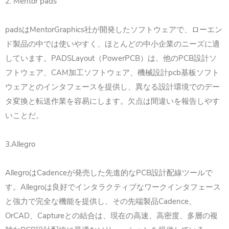
2. Mentor pads
pads
MentorGraphics
は
社が開発したソフトウェアで、ローエン
ド製品の中では使いやすく、ほとんどの中小企業のニーズに適
PADSLayout
PowerPCB
PCB
しています。
（
）は、他の
設計ソ
CAM
pcb
フトウェア、
加工ソフトウェア、機械設計
基板ソフト
ウェアとのインタフェースを提供し、異なる設計環境でのデー
タ変換と転送作業を容易にします。欠点は間違いを報告しやす
いことだ。
3.Allegro
Allegro
Cadence
PCB
は
が発売した先進的な
設計配線ツールで
Allegro
す。
は良好でインタラクティブなワークインタフェース
Cadence
と強力で完全な機能を提供し、その先端製品
、
OrCAD
Capture
、
との結合は、現在の高速、高密度、多層の複