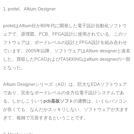
1. protel
Altium Designer
、
protel
Altium
80
は
社が
年代に開発した電子設計自動化ソフトウ
PCB
FPGA
ェアで、原理図、
、
設計に使用されている。このソ
FPGA
フトウェアは、ボードレベルの設計と
設計を組み合わせ
2005
Altium designer
ています。
年以降、ソフトウェアは
と改名
PCAD
TASKKING
altium designer
した。買収した
および
は
の一部
となった。
Altium Designer
AD
EDA
シリーズ（
）は、巨大な
ソフトウェア
であり、完全なボードレベルの全方位電子設計システムであ
pcb
る。しかしこういう
基板ソフト
の通弊は、いくらパソコン
が良くても、なんだかスッキリしない、ソフトウェアが大きす
ぎて、複雑で冗長すぎるということです。