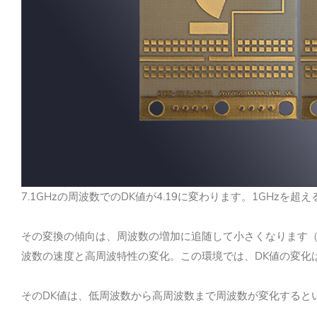
7.1GHzの周波数でのDK値が4.19に変わります。
1GHzを超
その変換の傾向は、周波数の増加に追随して小さくなります（ただ
波数の速度と高周波特性の変化。
この環境では、DK値の変化
そのDK値は、低周波数から高周波数まで周波数が変化すると