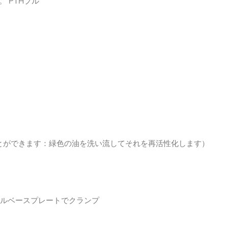
 PTHプル
することができます：緑色の油を洗い流してそれを再活性化します）
ールベースプレートでクランプ