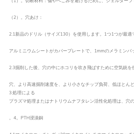
（1）。
切断材料：傷やへこみを避けるために、シェルターフ
（2）。
穴あけ：
2.1新品のドリル（サイズ130）を使用します。1つ1つが最適で
アルミニウムシートがカバープレートで、1mmのメラミンバ
2.3掘削した後、穴の中にホコリを吹き飛ばすために空気銃を
穴、より高速掘削速度を、より小さなチップ負荷、低ほとんど
3.処理による
プラズマ処理またはナトリウムナフタレン活性化処理は、穴
。4。PTH浸漬銅