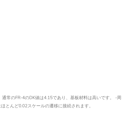
のFR-4のDK値は4.15であり、基板材料は高いです。 -周
はほとんど0.02スケールの遷移に接続されます。