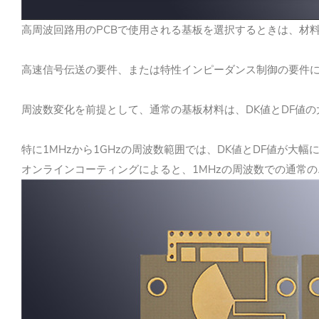
高周波回路用のPCBで使用される基板を選択するときは、材
高速信号伝送の要件、または特性インピーダンス制御の要件
周波数変化を前提として、通常の基板材料は、DK値とDF値
特に1MHzから1GHzの周波数範囲では、DK値とDF値が大幅
オンラインコーティングによると、1MHzの周波数での通常の