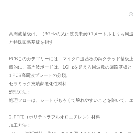
高周波基板は、（3GHzの又は波長未満0.1メートルよりも
と特殊回路基板を指す
PCBこのカテゴリーには、マイクロ波基板の銅クラッド基板
般的に、高周波ボードは、1GHzを超える周波数の回路基板
1.PCB高周波プレートの分類。
セラミック充填熱硬化性材料
処理方法：
処理フローは、シートがもろくて壊れやすいことを除いて、エ
2. PTFE（ポリテトラフルオロエチレン）材料
加工方法：