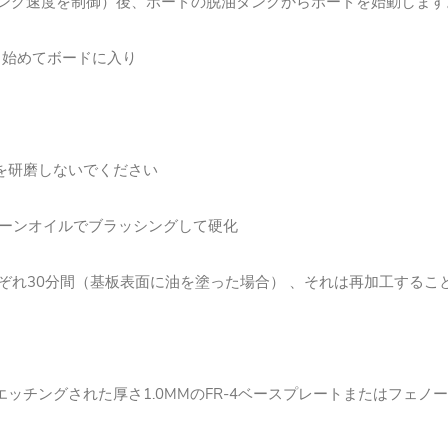
チング速度を制御）後、ボードの脱油タンクからボードを始動します。
ら始めてボードに入り
を研磨しないでください
グリーンオイルでブラッシングして硬化
°Cで、それぞれ30分間（基板表面に油を塗った場合） 、それは再加工
エッチングされた厚さ1.0MMのFR-4ベースプレートまたはフェノ