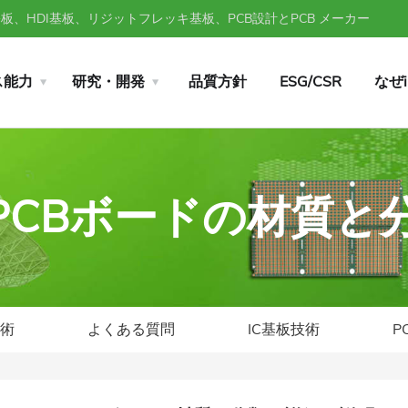
、HDI基板、リジットフレッキ基板、PCB設計とPCB メーカー
ス能力
研究・開発
品質方針
ESG/CSR
なぜ
HDIPCBボードの材質
技術
よくある質問
IC基板技術
P