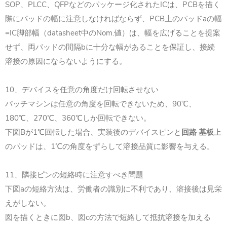
SOP、PLCC、QFPなどのパッケージ化されたICは、PCBを描く
際にパッドの幅に注意しなければならず、PCB上のパッドaの幅
=IC脚部幅（datasheet中のNom.値）は、幅を広げることを提案
せず、両パッドの間隔bに十分な幅があることを保証し、接続
溶接の原因にならないようにする。
10、デバイスを任意の角度だけ回転させない
パッチマシンは任意の角度を回転できないため、90℃、
180℃、270℃、360℃しか回転できない。
下図Bが1℃回転した場合、実装後のデバイスピンと
回路 基板
上
のパッドは、1℃の角度をずらして溶接品質に影響を与える。
11、隣接ピンの短絡時に注意すべき問題
下図aの短絡方法は、労働者の識別に不利であり、溶接後は見栄
えがしない。
図を描くときに図b、図cの方法で短絡して抵抗溶接を加える