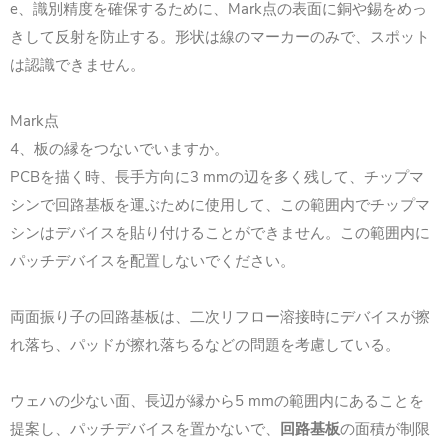
e、識別精度を確保するために、Mark点の表面に銅や錫をめっ
きして反射を防止する。形状は線のマーカーのみで、スポット
は認識できません。
Mark点
4、板の縁をつないでいますか。
PCBを描く時、長手方向に3 mmの辺を多く残して、チップマ
シンで回路基板を運ぶために使用して、この範囲内でチップマ
シンはデバイスを貼り付けることができません。この範囲内に
パッチデバイスを配置しないでください。
両面振り子の回路基板は、二次リフロー溶接時にデバイスが擦
れ落ち、パッドが擦れ落ちるなどの問題を考慮している。
ウェハの少ない面、長辺が縁から5 mmの範囲内にあることを
提案し、パッチデバイスを置かないで、
回路基板
の面積が制限