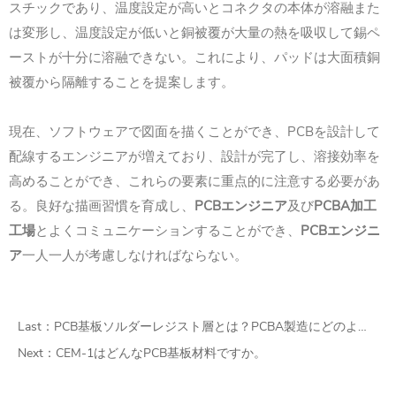
スチックであり、温度設定が高いとコネクタの本体が溶融また
は変形し、温度設定が低いと銅被覆が大量の熱を吸収して錫ペ
ーストが十分に溶融できない。これにより、パッドは大面積銅
被覆から隔離することを提案します。
現在、ソフトウェアで図面を描くことができ、PCBを設計して
配線するエンジニアが増えており、設計が完了し、溶接効率を
高めることができ、これらの要素に重点的に注意する必要があ
る。良好な描画習慣を育成し、
PCBエンジニア
及び
PCBA加工
工場
とよくコミュニケーションすることができ、
PCBエンジニ
ア
一人一人が考慮しなければならない。
Last：
PCB基板ソルダーレジスト層とは？PCBA製造にどのような影響がありますか。
Next：
CEM-1はどんなPCB基板材料ですか。 ​