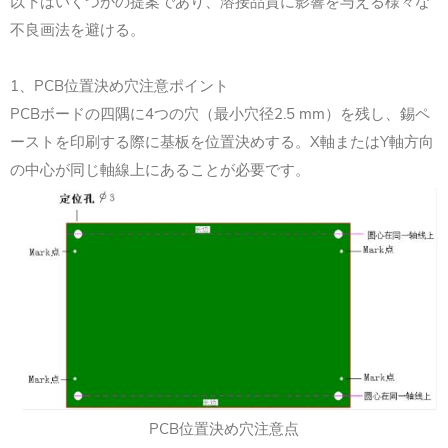
以下はいくつかの提案であり、溶接品質に影響を与える様々な
不良画法を避ける。
1、PCB位置決め穴注意ポイント
PCBボードの四隅に4つの穴（最小穴径2.5 mm）を残し、錫ペ
ーストを印刷する際に基板を位置決めする。X軸またはY軸方向
の中心が同じ軸線上にあることが必要です。
PCB位置決め穴注意点