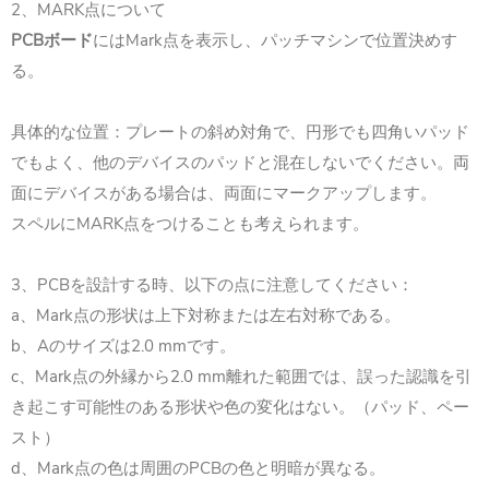
2、MARK点について
PCBボード
にはMark点を表示し、パッチマシンで位置決めす
る。
具体的な位置：プレートの斜め対角で、円形でも四角いパッド
でもよく、他のデバイスのパッドと混在しないでください。両
面にデバイスがある場合は、両面にマークアップします。
スペルにMARK点をつけることも考えられます。
3、PCBを設計する時、以下の点に注意してください：
a、Mark点の形状は上下対称または左右対称である。
b、Aのサイズは2.0 mmです。
c、Mark点の外縁から2.0 mm離れた範囲では、誤った認識を引
き起こす可能性のある形状や色の変化はない。（パッド、ペー
スト）
d、Mark点の色は周囲のPCBの色と明暗が異なる。