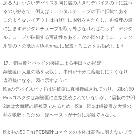
ある人は小さいデバイスを同じ層の大きなデバイスの下に並べ
るのが好きで、例えば：デジタルチューブの下に抵抗である
このようなレイアウトは再修理に困難をもたらし、再修理の際
にはまずデジタルチューブを取り外さなければならず、デジタ
ルチューブが破損する可能性もある。次の図のように、デジタ
ル管の下の抵抗をBottom面に配置することをお勧めします。
17、銅被覆とパッドの接続による半田への影響
銅被覆は大量の熱を吸収し、半田が十分に溶融しにくくなり、
虚溶接になる。図に示すように、
図aのデバイスパッドは銅被覆に直接接続されており、図bの50
Pinsコネクタは銅被覆に直接接続されていないが、4層板の中間
2層は大面積の銅被覆であるため、図a、図bは銅被覆が大量の
熱を吸収するため、錫ペーストが十分に溶融できない。
図b中の50 Pins
PCB設計
コネクタの本体は高温に耐えないプラ