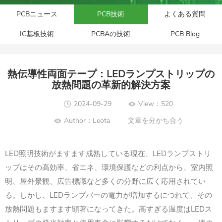
PCBニュース
PCB技術
よくある質問
IC基板技術
PCBAの技術
PCB Blog
熱伝導性両面テープ：LEDランプストリップの
放熱問題の革新的解決方案
2024-09-29
View：520
Author：Leota
文章を分かち合う
LED
LED
照明技術がますます成熟している現在、
ランプストリ
ップはその高効率、省エネ、環境保護などの利点から、室内照
明、屋外景観、広告標識など多くの分野に広く応用されてい
LED
る。しかし、
ランプバーの電力が増加するにつれて、その
LED
放熱問題もますます顕著になってきた。高すぎる温度は
ス