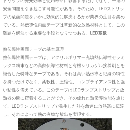
トリップの発光効率と使用寿命に影響するだけでなく、一連の
LED
安全問題を引き起こす可能性がある。そのため、
ストリッ
プの放熱問題をいかに効果的に解決するかが業界の注目を集め
ている。熱伝導性両面テープは革新的な放熱材料として、この
LED
難題を解決する重要な手段となりつつある。
基板
熱伝導性両面テープの基本原理
熱伝導性両面テープは、アクリルポリマー充填熱伝導性セラミ
ックス粉末などの高熱伝導性材料と有機シリカゲル接着剤とを
複合した特殊なテープである。それは高い熱伝導と絶縁の特性
を持つだけでなく、柔軟性、圧縮性、コンプライアンス性と強
LED
い粘性を備えている。このテープは
ランプストリップと放
熱器の間に密着することができ、その優れた熱伝導性能を通じ
LED
て、
ランプストリップで発生した熱を急速に放熱器に伝達
し、それによって熱の有効な放出を実現する。