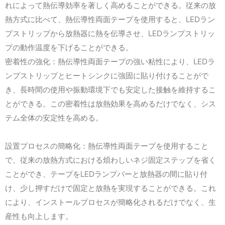
れによって熱伝導効率を著しく高めることができる。従来の放
LED
熱方式に比べて、熱伝導性両面テープを使用すると、
ラン
LED
プストリップから放熱器に熱を伝導させ、
ランプストリッ
プの動作温度を下げることができる。
LED
密着性の強化：熱伝導性両面テープの強い粘性により、
ラ
ンプストリップとヒートシンクに強固に貼り付けることがで
き、長時間の使用や振動環境下でも安定した接触を維持するこ
とができる。この密着性は放熱効果を高めるだけでなく、シス
テム全体の安定性を高める。
設置プロセスの簡略化：熱伝導性両面テープを使用すること
で、従来の放熱方式における煩わしいネジ固定ステップを省く
LED
ことができ、テープを
ランプバーと放熱器の間に貼り付
け、少し押すだけで固定と放熱を実現することができる。これ
により、インストールプロセスが簡略化されるだけでなく、生
産性も向上します。