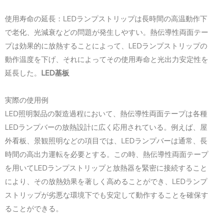
LED
使用寿命の延長：
ランプストリップは長時間の高温動作下
で老化、光減衰などの問題が発生しやすい。熱伝導性両面テー
LED
プは効果的に放熱することによって、
ランプストリップの
動作温度を下げ、それによってその使用寿命と光出力安定性を
LED
延長した。
基板
実際の使用例
LED
照明製品の製造過程において、熱伝導性両面テープは各種
LED
ランプバーの放熱設計に広く応用されている。例えば、屋
LED
外看板、景観照明などの項目では、
ランプバーは通常、長
時間の高出力運転を必要とする。この時、熱伝導性両面テープ
LED
を用いて
ランプストリップと放熱器を緊密に接続すること
LED
により、その放熱効果を著しく高めることができ、
ランプ
ストリップが劣悪な環境下でも安定して動作することを確保す
ることができる。