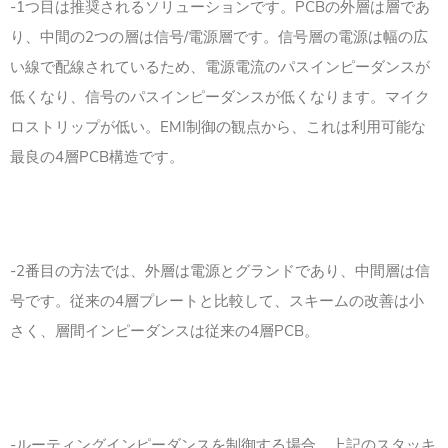
-1つ目は推奨されるソリューションです。PCBの外層は層であ
り、中間の2つの層は信号/電源層です。信号層の電源は幅の広
い線で配線されているため、電源電流のパスインピーダンスが
低くなり、信号のパスインピーダンスが低くなります。マイク
ロストリップが低い。EMI制御の観点から、これは利用可能な
最良の4層PCB構造です。
-2番目の方法では、外層は電源とグランドであり、中間層は信
号です。従来の4層プレートと比較して、スキームの改善は小
さく、層間インピーダンスは従来の4層PCB。
-ルーティングインピーダンスを制御する場合、上記のスタッキ