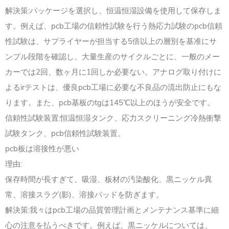
解決策:パッケージを選択し、恒温恒湿設備を使用して保存しま
す。例えば、pcb工場の信頼性試験を行う熱応力試験のpcb信頼
性試験は、サプライヤーが担当する5倍以上の層別を基准にサ
ンプル段階を確認し、大量生産のサイクルごとに、一般のメー
カーでは2回、数ヶ月に1回しか必要ない。アナログ取り付けに
よるirテストは、優良pcb工場に必要な不良品の流出防止にもな
ります。また、pcb基板のtgは145℃以上のほうが安全です。
信頼性試験装置:恒温恒湿タンク、応力スクリーニング冷熱衝撃
試験タンク、pcb信頼性試験装置。
pcb板は溶接性が悪い
理由:
保存時間が長すぎて、吸湿、板材の汚染酸化、黒ニッケル異
常、溶接スラグ(影)、溶接パッドを防ぎます。
解決策:我々はpcb工場の品質管理計画とメンテナンス基準に細
心の注意を払うべきです。例えば、黒ニッケルについては、