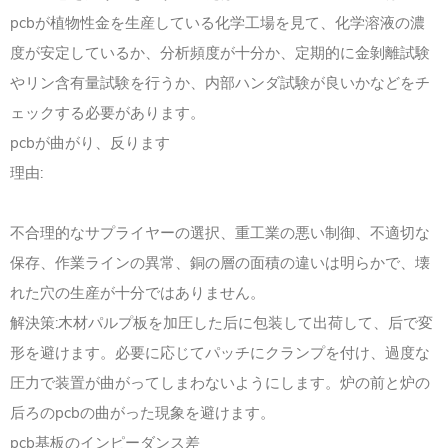
pcbが植物性金を生産している化学工場を見て、化学溶液の濃
度が安定しているか、分析頻度が十分か、定期的に金剝離試験
やリン含有量試験を行うか、内部ハンダ試験が良いかなどをチ
ェックする必要があります。
pcbが曲がり、反ります
理由:
不合理的なサプライヤーの選択、重工業の悪い制御、不適切な
保存、作業ラインの異常、銅の層の面積の違いは明らかで、壊
れた穴の生産が十分ではありません。
解決策:木材パルプ板を加圧した后に包装して出荷して、后で変
形を避けます。必要に応じてパッチにクランプを付け、過度な
圧力で装置が曲がってしまわないようにします。炉の前と炉の
后ろのpcbの曲がった現象を避けます。
pcb基板のインピーダンス差