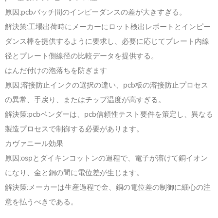
原因:pcbバッチ間のインピーダンスの差が大きすぎる。
解決策:工場出荷時にメーカーにロット検出レポートとインピー
ダンス棒を提供するように要求し、必要に応じてプレート内線
径とプレート側線径の比較データを提供する。
はんだ付けの泡落ちを防ぎます
原因:溶接防止インクの選択の違い、pcb板の溶接防止プロセス
の異常、手戻り、またはチップ温度が高すぎる。
解決策:pcbベンダーは、pcb信頼性テスト要件を策定し、異なる
製造プロセスで制御する必要があります。
カヴァニール効果
原因:ospとダイキンコットンの過程で、電子が溶けて銅イオン
になり、金と銅の間に電位差が生じます。
解決策:メーカーは生産過程で金、銅の電位差の制御に細心の注
意を払うべきである。