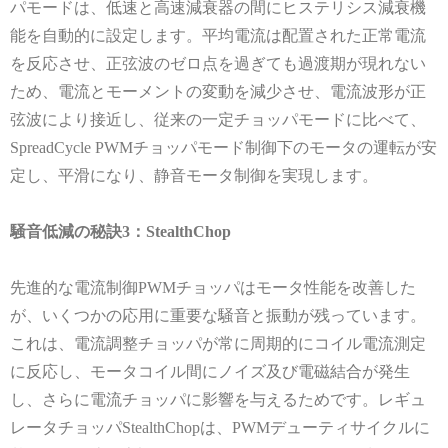
パモードは、低速と高速減衰器の間にヒステリシス減衰機
能を自動的に設定します。平均電流は配置された正常電流
を反応させ、正弦波のゼロ点を過ぎても過渡期が現れない
ため、電流とモーメントの変動を減少させ、電流波形が正
弦波により接近し、従来の一定チョッパモードに比べて、
SpreadCycle PWM
チョッパモード制御下のモータの運転が安
定し、平滑になり、静音モータ制御を実現します。
騒音低減の秘訣
3
：
StealthChop
先進的な電流制御
PWM
チョッパはモータ性能を改善した
が、いくつかの応用に重要な騒音と振動が残っています。
これは、電流調整チョッパが常に周期的にコイル電流測定
に反応し、モータコイル間にノイズ及び電磁結合が発生
し、さらに電流チョッパに影響を与えるためです。レギュ
レータチョッパ
StealthChop
は、
PWM
デューティサイクルに