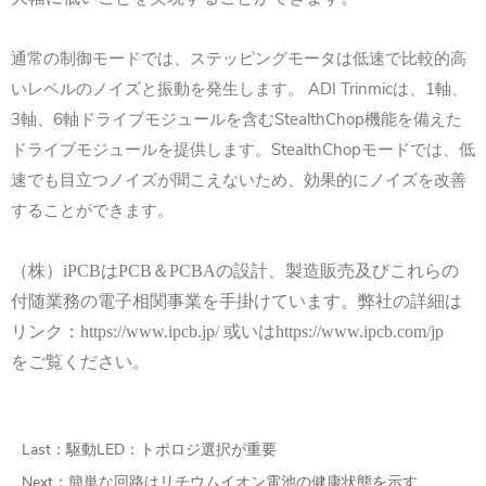
通常の制御モードでは、ステッピングモータは低速で比較的高
いレベルのノイズと振動を発生します。 ADI Trinmicは、1軸、
3軸、6軸ドライブモジュールを含むStealthChop機能を備えた
ドライブモジュールを提供します。StealthChopモードでは、低
速でも目立つノイズが聞こえないため、効果的にノイズを改善
することができます。
（株）
iPCB
は
PCB
＆
PCBA
の設計、製造販売及びこれらの
付随業務の電子相関事業を手掛けています。弊社の詳細は
リンク：
https://www.ipcb.jp/
或いは
https://www.ipcb.com/jp
をご覧ください。
Last：
駆動LED：トポロジ選択が重要
Next：
簡単な回路はリチウムイオン電池の健康状態を示す