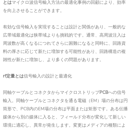
とは
マイクロ波信号輸入方法の最適化事例の回顧により、効率
を向上させることができます。
有効な信号輸入を実現することは設計と関係があり、一般的な
広帯域最適化は狭帯域よりも挑戦的です。通常、高周波注入は
周波数が高くなるにつれてさらに困難になると同時に、回路資
料の厚さに応じて新たに増加する可能性があり、回路構造の複
雑性が新たに増加し、より多くの問題があります。
rf定量
とは
信号輸入の設計と最適化
PCB
同軸ケーブルとコネクタからマイクロストリップ
への信号
EM
輸入。同軸ケーブルとコネクタを通る電磁（
）場の分布は円
PCB
EM
筒形で、
内の
場の分布は平面または矩形です。ある伝播
媒体から別の媒体に入ると、フィールド分布が変化して新しい
環境に適応し、異常が発生します。変更はメディアの種類によ