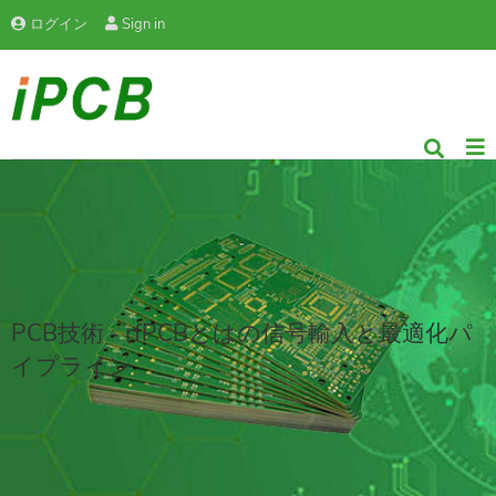
ログイン
Sign in
PCB技術 - rfPCBとはの信号輸入と最適化パ
イプライン