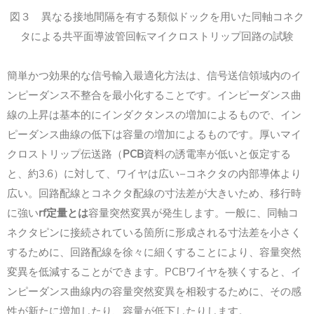
図３ 異なる接地間隔を有する類似ドックを用いた同軸コネク
タによる共平面導波管回転マイクロストリップ回路の試験
簡単かつ効果的な信号輸入最適化方法は、信号送信領域内のイ
ンピーダンス不整合を最小化することです。インピーダンス曲
線の上昇は基本的にインダクタンスの増加によるもので、イン
ピーダンス曲線の低下は容量の増加によるものです。厚いマイ
PCB
クロストリップ伝送路（
資料の誘電率が低いと仮定する
3.6
−
と、約
）に対して、ワイヤは広い
コネクタの内部導体より
広い。回路配線とコネクタ配線の寸法差が大きいため、移行時
rf
に強い
定量とは
容量突然変異が発生します。一般に、同軸コ
ネクタピンに接続されている箇所に形成される寸法差を小さく
するために、回路配線を徐々に細くすることにより、容量突然
PCB
変異を低減することができます。
ワイヤを狭くすると、イ
ンピーダンス曲線内の容量突然変異を相殺するために、その感
性が新たに増加したり、容量が低下したりします。