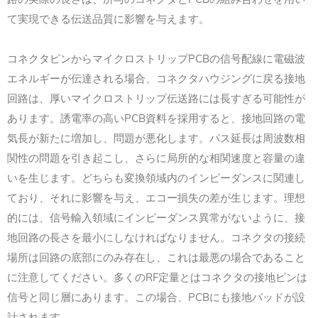
て実現できる伝送品質に影響を与えます。
PCB
コネクタピンからマイクロストリップ
の信号配線に電磁波
エネルギーが伝達される場合、コネクタハウジングに戻る接地
回路は、厚いマイクロストリップ伝送路には長すぎる可能性が
PCB
あります。誘電率の高い
資料を採用すると、接地回路の電
気長が新たに増加し、問題が悪化します。パス延長は周波数相
関性の問題を引き起こし、さらに局所的な相関速度と容量の違
いを生じます。どちらも変換領域内のインピーダンスに関連し
ており、それに影響を与え、エコー損失の差が生じます。理想
的には、信号輸入領域にインピーダンス異常がないように、接
地回路の長さを最小にしなければなりません。コネクタの接続
場所は回路の底部にのみ存在し、これは最悪の場合であること
RF
に注意してください。多くの
定量とはコネクタの接地ピンは
PCB
信号と同じ層にあります。この場合、
にも接地パッドが設
計されます。