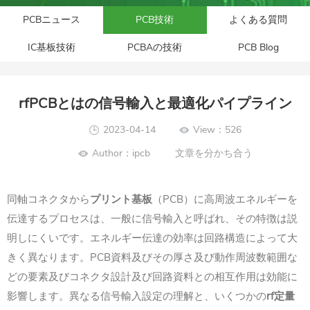
PCBニュース
PCB技術
よくある質問
IC基板技術
PCBAの技術
PCB Blog
rfPCBとはの信号輸入と最適化パイプライン
2023-04-14
View：526
Author：ipcb
文章を分かち合う
PCB
同軸コネクタから
プリント基板
（
）に高周波エネルギーを
伝達するプロセスは、一般に信号輸入と呼ばれ、その特徴は説
明しにくいです。エネルギー伝達の効率は回路構造によって大
PCB
きく異なります。
資料及びその厚さ及び動作周波数範囲な
どの要素及びコネクタ設計及び回路資料との相互作用は効能に
rf
影響します。異なる信号輸入設定の理解と、いくつかの
定量