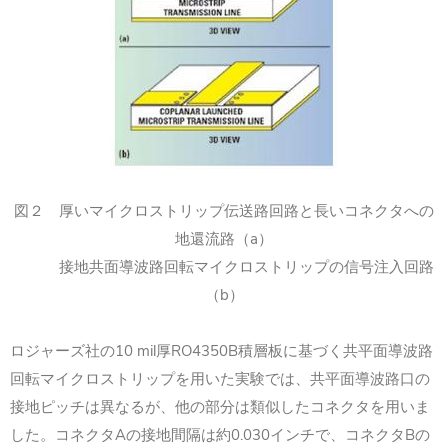
図２ 厚いマイクロストリップ伝送路回路と長いコネクタへの
a
地還流路（
）
接地共面導波路回転マイクロストリップの信号注入回路
b
（
）
10 mil
RO4350B
ロジャーズ社の
厚
積層板に基づく共平面導波路
回転マイクロストリップを用いた実験では、共平面導波路口の
接地ピッチは異なるが、他の部分は類似したコネクタを用いま
A
0.030
B
した。コネクタ
の接地間隔は約
インチで、コネクタ
の