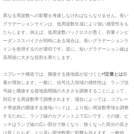
異なる周波数への影響を考慮しなければならなりません。長い
グラデーションラインは、低周波数生成により強い感受性をも
たらします。例えば、低周波数バックロスが悪く、容量インピ
ーダンススパイクが同時にある場合は、長いグラデーションラ
インを使用するのが適切です。逆に、短いグラデーション線は
高周波に大きな役割を果たします。
rf
コプレーナ構造では、隣接する接地面が近づくと
定量とは
容
量が増加します。一般に、信号注入領域の感性性は、ランプ信
号線と隣接する接地面間隔の大きさを調整することによって、
対応する周波数帯で調整されます。場合によっては、コプレー
ナ導波路の隣接する接地パッドは、より低い周波数帯域を調整
するために、ランプ線のセグメント上で広いです。その後、ピ
ッチはランプ線の広い部分で狭くなり、狭くなった部分の長さ
は長くならず、より高い周波数帯に影響を与えます。一般的