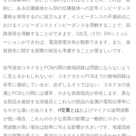
的に、ある伝播媒体から別の伝播媒体への定常インピーダンス
遷移を実現するのに役立ちます。インピーダンスの不連続点に
おけるインピーダンスとインピーダンスを理解することで、回
3
3 D
EM
路表現を理解することができます。
次元（
）
シミュレ
ーションができれば、電流密度分布が観察できます。また、放
射損失に関する実際の状況も考慮することが望ましいです。
PCB
信号送信コネクタと
の間の接地回路は問題にならないよう
PCB
に見えるかもしれないが、コネクタから
までの接地回路は
非常に連続しているが、必ずしもそうではない。コネクタの金
PCB
属と
との間には通常、小さな表面抵抗が存在します。異な
る部品を接続する溶接店とこれらの部品の金属の電気伝導率に
rf
も小さな違いがあります。
定量とは
およびマイクロ波周波数
が低い場合、これらの小さな差異の影響は一般的に小さいが、
周波数が高い場合は効率に与える影響が大きいです。地還流経
PCB
路の実際の長さは、所与のコネクタと
の組み合わせを用い