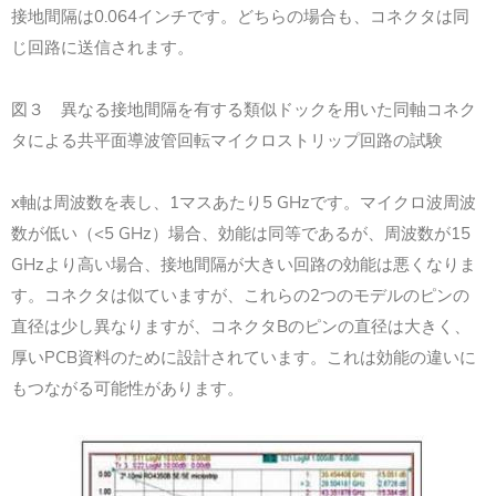
0.064
接地間隔は
インチです。どちらの場合も、コネクタは同
じ回路に送信されます。
図３ 異なる接地間隔を有する類似ドックを用いた同軸コネク
タによる共平面導波管回転マイクロストリップ回路の試験
x
1
5 GHz
軸は周波数を表し、
マスあたり
です。マイクロ波周波
<5 GHz
15
数が低い（
）場合、効能は同等であるが、周波数が
GHz
より高い場合、接地間隔が大きい回路の効能は悪くなりま
2
す。コネクタは似ていますが、これらの
つのモデルのピンの
B
直径は少し異なりますが、コネクタ
のピンの直径は大きく、
PCB
厚い
資料のために設計されています。これは効能の違いに
もつながる可能性があります。