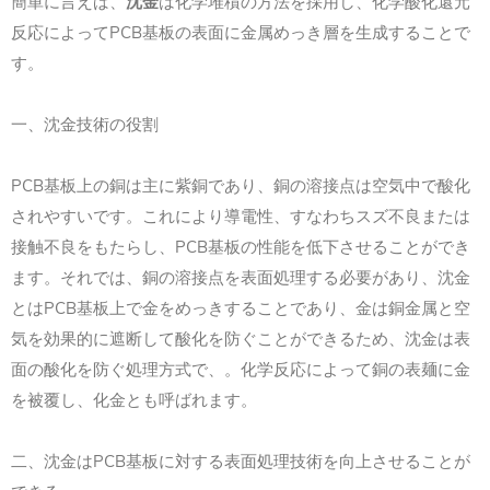
簡単に言えば、
沈金
は化学堆積の方法を採用し、化学酸化還元
PCB
反応によって
基板の表面に金属めっき層を生成することで
す。
一、沈金技術の役割
PCB
基板上の銅は主に紫銅であり、銅の溶接点は空気中で酸化
されやすいです。これにより導電性、すなわちスズ不良または
PCB
接触不良をもたらし、
基板の性能を低下させることができ
ます。それでは、銅の溶接点を表面処理する必要があり、沈金
PCB
とは
基板上で金をめっきすることであり、金は銅金属と空
気を効果的に遮断して酸化を防ぐことができるため、沈金は表
面の酸化を防ぐ処理方式で、。化学反応によって銅の表麺に金
を被覆し、化金とも呼ばれます。
PCB
二、沈金は
基板に対する表面処理技術を向上させることが