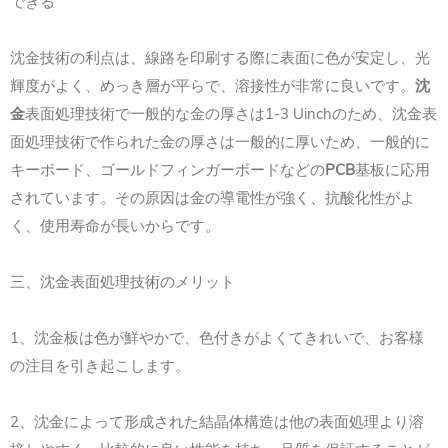
できる
沈金技術の利点は、線路を印刷する際に表面に色が安定し、光
輝度がよく、めっき層が平らで、溶接性が非常に良いです。
沈
1-3 Uinch
金
表面処理技術で一般的な金の厚さは
のため、沈金表
面処理技術で作られた金の厚さは一般的に厚いため、一般的に
PCB
キーボード、ゴールドフィンガーボードなどの
基板に応用
されています。その原因は金の導電性が強く、抗酸化性がよ
く、使用寿命が長いからです。
三、沈金表面処理技術のメリット
1
、沈金板は色が鮮やかで、色付きがよくてきれいで、お客様
の注目を引き起こします。
2
、沈金によって形成された結晶体構造は他の表面処理より溶