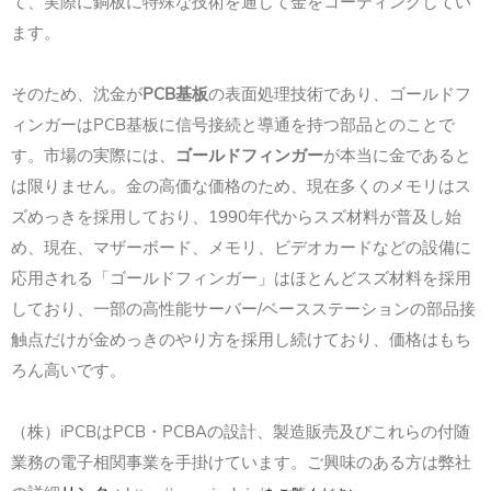
て、実際に銅板に特殊な技術を通じて金をコーティングしてい
ます。
PCB
そのため、沈金が
基板
の表面処理技術であり、ゴールドフ
PCB
ィンガーは
基板に信号接続と導通を持つ部品とのことで
す。市場の実際には、
ゴールドフィンガー
が本当に金であると
は限りません。金の高価な価格のため、現在多くのメモリはス
1990
ズめっきを採用しており、
年代からスズ材料が普及し始
め、現在、マザーボード、メモリ、ビデオカードなどの設備に
応用される「ゴールドフィンガー」はほとんどスズ材料を採用
/
しており、一部の高性能サーバー
ベースステーションの部品接
触点だけが金めっきのやり方を採用し続けており、価格はもち
ろん高いです。
iPCB
PCB
PCBA
（株）
は
・
の設計、製造販売及びこれらの付随
業務の電子相関事業を手掛けています。ご興味のある方は弊社