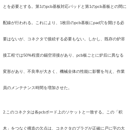
とを必要とする。第1のpcb基板対応パッドと第1のpcb基板との間に
配線が行われる。これにより、1枚目のpcb基板にpad穴を開ける必
要はないが、コネクタで接続する必要もない。しかし、既存の炉溶
接工程では50%程度の錫空溶接があり、pcb板ごとに炉后に異なる
変形があり、不良率が大きく、機械全体の性能に影響を与え、作業
員のメンテナンス時間を増加させた。
2.このコネクタは各pcbボード上のソケットと一致する。この「积
木」をつなぐ構造の欠点は、コネクタのプラグが正確に戸に字の大