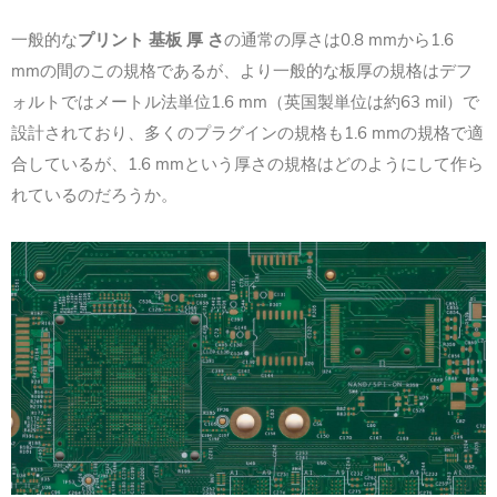
一般的な
プリント 基板 厚 さ
の通常の厚さは0.8 mmから1.6
mmの間のこの規格であるが、より一般的な板厚の規格はデフ
ォルトではメートル法単位1.6 mm（英国製単位は約63 mil）で
設計されており、多くのプラグインの規格も1.6 mmの規格で適
合しているが、1.6 mmという厚さの規格はどのようにして作ら
れているのだろうか。