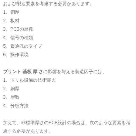
および製造要素を考慮する必要があります。
1、銅厚
2、板材
3、PCBの層数
4、信号の種類
5、貫通孔のタイプ
6、操作環境
プリント 基板 厚 さ
に影響を与える製造因子には、
1、ドリル設備の技術能力
2、銅厚
3、層数
4、分板方法
加えて、非標準厚さのPCB設計の場合は、次のような要素を考
慮する必要があります。