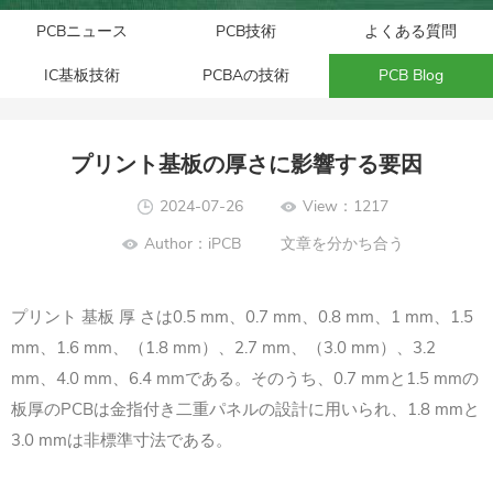
PCBニュース
PCB技術
よくある質問
IC基板技術
PCBAの技術
PCB Blog
プリント基板の厚さに影響する要因
2024-07-26
View：1217
Author：iPCB
文章を分かち合う
プリント 基板 厚 さは0.5 mm、0.7 mm、0.8 mm、1 mm、1.5
mm、1.6 mm、（1.8 mm）、2.7 mm、（3.0 mm）、3.2
mm、4.0 mm、6.4 mmである。そのうち、0.7 mmと1.5 mmの
板厚のPCBは金指付き二重パネルの設計に用いられ、1.8 mmと
3.0 mmは非標準寸法である。