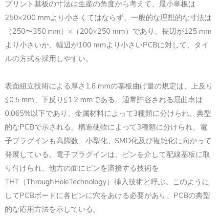
プリント基板の寸法は生産の角度から考えて、最小単板は
250×200 mmより小さくてはならず、一般的な理想的な寸法は
（250〜350 mm）×（200×250 mm）であり、長辺が125 mm
より小さいか、幅辺が100 mmより小さいPCBに対して、タイ
ルの方式を採用しやすい。
表面組立技術による厚さ1.6 mmの基板曲げ量の規定は、上反り
≦0.5 mm、下反り≦1.2 mmである。通常許容される屈曲率は
0.065%以下であり、金属材料によって3種類に分けられ、典型
的なPCBで示される。構造硬軟によって3種類に分けられ、電
子プラグインも高脚数、小型化、SMD化及び複雑化に向かって
発展している。電子プラグインは、ピンを介して配線基板に取
り付けられ、他方の面にピンを溶接する技術を
THT（ThroughHoleTechnology）挿入技術と呼ぶ。このように
してPCBボードに各ピンに穴をあける必要があり、PCBの典型
的な応用方法を示している。