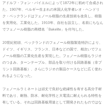
アドルフ・フォン・バイエルによって1872年に初めて合成され
た。1907年、ベルギー生まれの米国人化学者レオ・ヘンドリ
ク・ベックランドはフェノール樹脂の生産技術を改良し、樹脂
を実用化、工業化した。1910年、自社を設立し、名前にちなん
でフェノール樹脂の商標名「Bakelite」を付与した。
20世紀初頭、ベックランドのフェノール樹脂製造特許により、
ドイツ、イギリス、フランス、日本などの国で、相次いでフェ
ノール樹脂の工業化生産を実現した。フェノール樹脂もラジオ
のつまみ、ターンテーブル、部品を取り付ける回路基板（非プ
リント回路基板）、さらにラジオの製品ケースなどに広く使わ
れるようになった。
フェノールラミネートは頑丈で良好な絶縁性を有する高分子材
料であり、耐熱、防水、耐化学性と大電流に耐えられる特性を
有している。それは回路基板用途として開発されたものではな