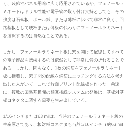
く、装飾性パネル用途に広く応用されているが、フェノールラ
ミネートはドリル性能や電子管の取り付け支持としても、その
強度は石膏板、ボール紙、または薄板に比べて非常に良く、回
路基板として硬板または薄板の代わりにフェノールラミネート
を選択するのは自然なことである。
しかし、フェノールラミネート板に穴を開けて配線してすべて
の電子部品を接続するのは依然として非常に骨の折れることで
ある。しかし、間もなく、1枚の銅箔をフェノールラミネート
板に接着し、素子間の配線を銅箔にエッチングする方法を考え
出した人がいて、これで片面プリント配線板を作った。急速
に、複数の回路基板間の相互接続システムの発展は、基板対基
板コネクタに関する需要を生み出している。
1/16インチまたは63 milは、当時のフェノールラミネート板の
生産厚さであり、板対板コネクタも当然1/16インチ（約63 mil