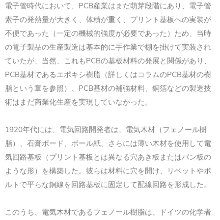
電子管時代において、PCB産業はまだ萌芽段階にあり、電子管
素子の発熱量が大きく、体積が重く、プリント基板への実装が
不便であった（一定の機械的強度が必要であった）ため、当時
の電子製品の生産製造は基本的に手作業で棚を掛けて実装され
ていたが、当然、これもPCBの基板材料の発展と関係があり、
PCB基材であるエポキシ樹脂（詳しくはコラムのPCB基材の樹
脂という章を参照）、PCB基材の補強材料、銅箔などの製造技
術はまだ商業化生産を実現していなかった。
1920年代には、電気回路開発者は、電気木材（フェノール樹
脂）、石膏ボード、ボール紙、さらには薄い木材を使用して電
気回路基板（プリント基板とは異なる穴あき板またはパン板の
ような形）を構築した。彼らは材料に穴を開け、リベットやボ
ルトで平らな銅線を回路基板に固定して配線回路を形成した。
このうち、電気木材であるフェノール樹脂は、ドイツの化学者