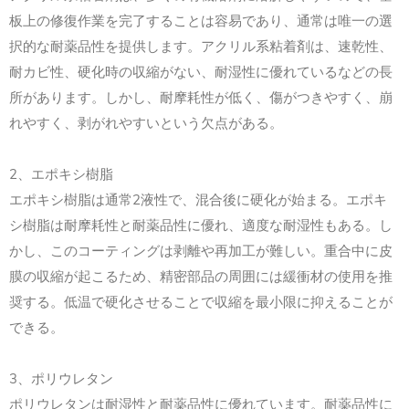
板上の修復作業を完了することは容易であり、通常は唯一の選
択的な耐薬品性を提供します。アクリル系粘着剤は、速乾性、
耐カビ性、硬化時の収縮がない、耐湿性に優れているなどの長
所があります。しかし、耐摩耗性が低く、傷がつきやすく、崩
れやすく、剥がれやすいという欠点がある。
2、エポキシ樹脂
エポキシ樹脂は通常2液性で、混合後に硬化が始まる。エポキ
シ樹脂は耐摩耗性と耐薬品性に優れ、適度な耐湿性もある。し
かし、このコーティングは剥離や再加工が難しい。重合中に皮
膜の収縮が起こるため、精密部品の周囲には緩衝材の使用を推
奨する。低温で硬化させることで収縮を最小限に抑えることが
できる。
3、ポリウレタン
ポリウレタンは耐湿性と耐薬品性に優れています。耐薬品性に