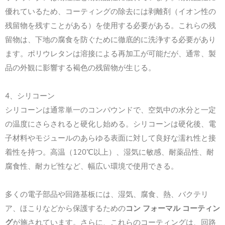
優れているため、コーティングの除去には剥離剤（イオン性の
残留物を残すことがある）を使用する必要がある。これらの残
留物は、下地の腐食を防ぐために徹底的に洗浄する必要があり
ます。ポリウレタンは溶接による再加工が可能だが、通常、製
品の外観に影響する褐色の残留物が生じる。
4、シリコーン
シリコーンは通常単一のコンパウンドで、空気中の水分と一定
の温度にさらされると硬化し始める。シリコーンは硬化後、電
子材料やモジュールのあらゆる表面に対して良好な濡れ性と接
着性を持つ。高温（120℃以上）、湿気に敏感、耐薬品性、耐
腐食性、耐カビ性など、幅広い環境で使用できる。
多くの電子部品や回路基板には、湿気、腐食、熱、バクテリ
ア、ほこりなどから保護するための
コン フォーマル コーティン
グ
が施されています。さらに、これらのコーティングは、回路