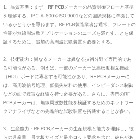
1、品質基準：まず、
RF PCB
メーカーの品質制御フローと基準
を理解する。IPC-A-600やISO 9001などの国際規格に準拠して
いるかどうかを尋ねます。RF PCB製造業者は通常、プレートの
性能が無線周波数アプリケーションのニーズを満たすことを保
証するために、追加の高周波試験装置を必要とする。
2、技術能力：異なるメーカーは異なる技術分野で専門的であ
る可能性がある。例えば、一部のメーカーは高密度相互接続
（HDI）ボードに専念する可能性があり、RF PCBメーカーに
は、高周波信号処理、低損失材料の使用、インピーダンス制御
などの面で豊富な経験を持つ必要がある。さらに、専門のRF
PCBメーカーは、無線周波数性能を検証するためのネットワー
クアナライザなどの先進的な試験装置を搭載することが多い。
3、生産能力：RF PCBメーカーの生産規模と能力を理解し、彼
らの月産量、最大板サイズと最小ロット要求を含む。彼らがあ