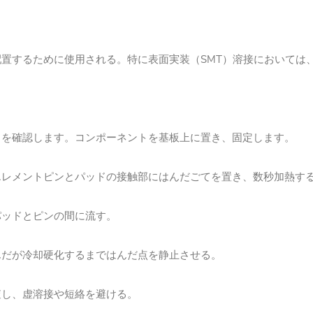
置するために使用される。特に表面実装（SMT）溶接においては
とを確認します。コンポーネントを基板上に置き、固定します。
エレメントピンとパッドの接触部にはんだごてを置き、数秒加熱す
パッドとピンの間に流す。
んだが冷却硬化するまではんだ点を静止させる。
査し、虚溶接や短絡を避ける。