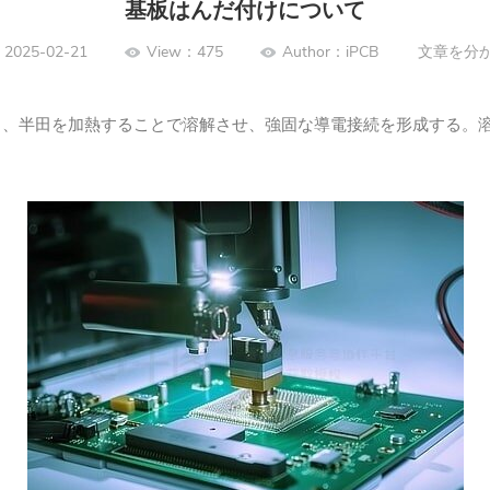
基板はんだ付けについて
2025-02-21
View：475
Author：iPCB
文章を分
り、半田を加熱することで溶解させ、強固な導電接続を形成する。
。