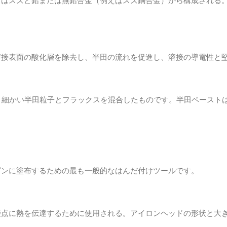
常はスズと鉛または無鉛合金（例えばスズ銅合金）から構成される
溶接表面の酸化層を除去し、半田の流れを促進し、溶接の導電性と
。細かい半田粒子とフラックスを混合したものです。半田ペースト
ピンに塗布するための最も一般的なはんだ付けツールです。
接点に熱を伝達するために使用される。アイロンヘッドの形状と大