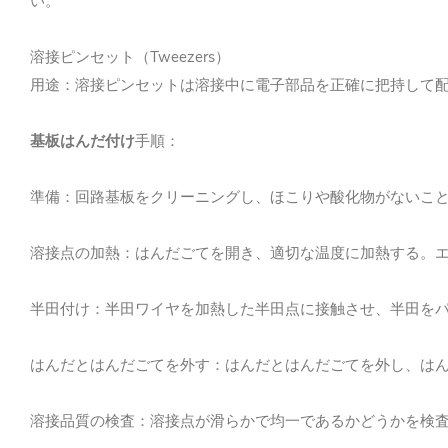
い。
溶接ピンセット（Tweezers）
用途：溶接ピンセットは溶接中に電子部品を正確に把持して配
基板はんだ付け
手順：
準備：回路基板をクリーニングし、ほこりや酸化物がないこ
溶接点の加熱：はんだごてを開き、適切な温度に加熱する。
半田付け：半田ワイヤを加熱した半田点に接触させ、半田を
はんだとはんだごてを外す：はんだとはんだごてを外し、は
溶接品質の検査：溶接点が滑らかで均一であるかどうかを検