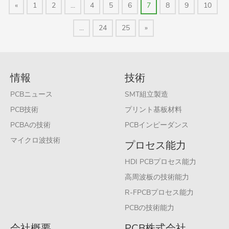
«
1
2
...
4
5
6
7
8
9
10
...
24
25
»
情報
技術
PCBニュース
SMT組立製造
PCB技術
プリント基板材料
PCBAの技術
PCBインピーダンス
マイクロ波技術
プロセス能力
HDI PCBプロセス能力
高周波板の技術能力
R-FPCBプロセス能力
PCBの技術能力
会社概要
PCB株式会社