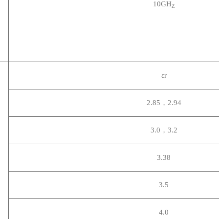
10GH
Z
εr
2.85
，2.94
3.0
，3.2
3.38
3.5
4.0