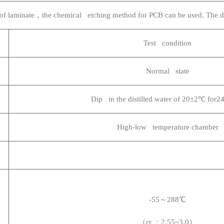
of laminate
，the chemical etching method for PCB can be used. The die
Test condition
Normal state
Dip in the distilled water of 20
±2℃ for24
High-low temperature chamber
-55
～288℃
（εr ：2.55~3.0）