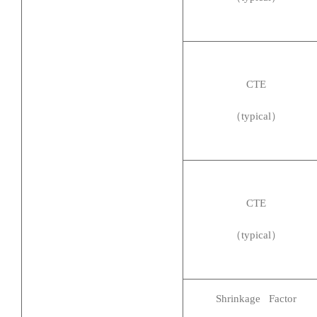
CTE
（typical）
CTE
（typical）
Shrinkage Factor