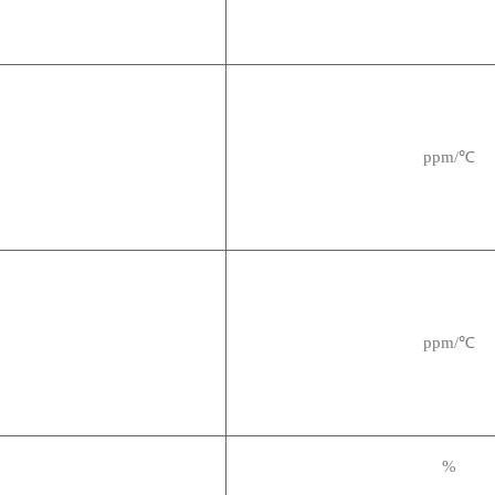
ppm/
℃
ppm/
℃
%