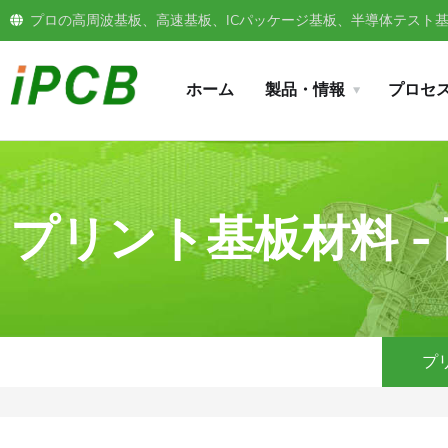
プロの高周波基板、高速基板、ICパッケージ基板、半導体テスト基板
ホーム
製品・情報
プロセ
プリント基板材料 - 
プ