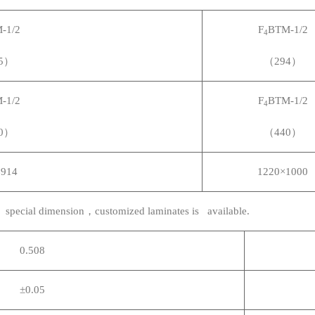
-1/2
F
BTM-1/2
4
5）
（294）
-1/2
F
BTM-1/2
4
0）
（440）
×914
1220
×1000
 special dimension
，customized laminates is available.
0.508
±0.05