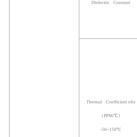
Dielectric Constant
Thermal Coefficient of
εr
（PPM/℃）
-50~150
℃