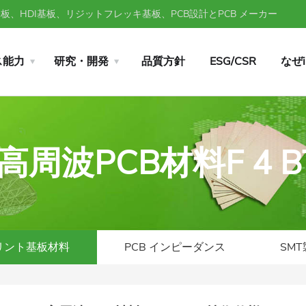
、HDI基板、リジットフレッキ基板、PCB設計とPCB メーカー
ス能力
研究・開発
品質方針
ESG/CSR
なぜ
高周波PCB材料F 4 
リント基板材料
PCB インピーダンス
SM