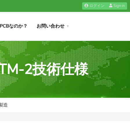
ログイン
Sign in
iPCBなのか？
お問い合わせ
BTM‐2技術仕様
T製造