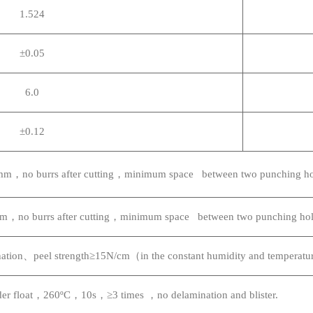
1.524
±0.05
6.0
±0.12
1mm
，no burrs after cutting，minimum space between two punching ho
mm
，no burrs after cutting，minimum space between two punching ho
n、peel strength≥15N/cm（in the constant humidity and temperatur
er float
，260ºC，10s，≥3 times ，no delamination and blister.