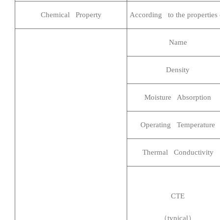
Chemical Property
According to the properties 
Name
Density
Moisture Absorption
Operating Temperature
Thermal Conductivity
CTE
（typical）