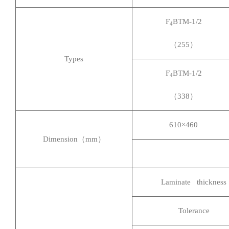
F
BTM-1/2
4
（255）
Types
F
BTM-1/2
4
（338）
610
×460
Dimension
（mm）
Laminate thickness
Tolerance