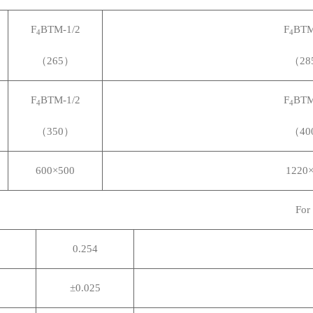
F
BTM-1/2
F
BTM
4
4
（265）
（28
F
BTM-1/2
F
BTM
4
4
（350）
（40
600
×500
1220
For
0.254
±0.025