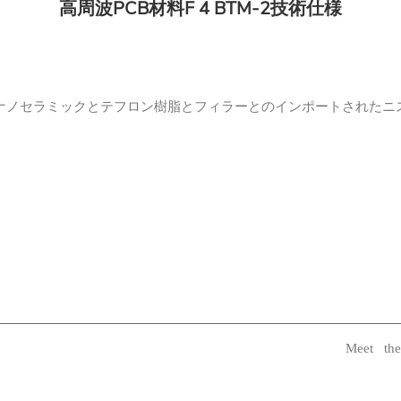
高周波PCB材料F 4 BTM‐2技術仕様
従って、ナノセラミックとテフロン樹脂とフィラーとのインポートされ
Meet the 