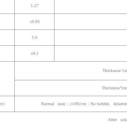
1.27
±0.05
5.0
±0.1
Thickness<
Thickness³1
er）
Normal state
：≥18N/cm；No bubble、delaminatio
After sold