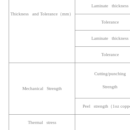
Laminate thickness
Thickness and Tolerance
（mm）
Tolerance
Laminate thickness
Tolerance
Cutting/punching
Strength
Mechanical Strength
Peel strength
（1oz copp
Thermal stress