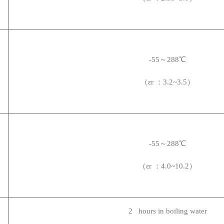
-55
～288℃
（εr ：3.2~3.5）
-55
～288℃
（εr ：4.0~10.2）
2 hours in boiling water