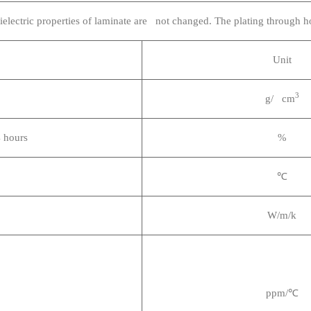
lectric properties of laminate are not changed. The plating through 
Unit
3
g/ cm
 hours
%
℃
W/m/k
ppm/
℃