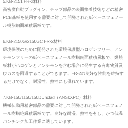
5.KB-2151 FR-2材料
高密度自動プラグイン、チップ部品の表面接着技術などの精密
PCB基板を使用する需要に対して開発された紙ベースフェノー
ル樹脂銅面積積層板です。
6.KB-2150G/2150GC FR-2材料
環境保護のために開発された環境保護型ハロゲンフリー、アン
チモンフリーの紙ベースフェノール樹脂銅面積積層板で、燃焼
板材がハロゲンとアンチモンを含む場合に発生する有毒物質及
びガスを回避することができます。FR-2の良好な性能を維持す
るだけでなく、耐湿性、熱性にも優れています。
7.KB-150/1150/150DUnclad（ANSI:XPC）材料
機械伝動用精密部品の需要に対して開発された紙ベースフェノ
ール樹脂絶縁積層板です。良好な耐湿、熱性を有し、かつ低温
パンチング加工作業に適しています。