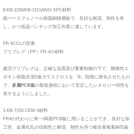
8.KB-1150/KB-1151ANSI XPC材料
紙ベースフェノール樹脂銅積層板で、良好な耐湿、熱性を有
し、かつ低温パンチング加工作業に適しています。
FR 4CCLの型番
プリプレグ（PP）FR-4の材料
建滔プリプレグは、正確な温度及び重量制御の下で、難燃性エ
ポキシ樹脂含浸E級ガラスクロスを「B」段階に硬化させたもの
で、
多層PCB板
の製造過程において安定したレオロジー特性を
有するようにしました。
1.KB-7150 CEM-3材料
FR4の代わりに単一/両面PCB板に用いることができ、良好な加
工性、金属化孔の信頼性と耐湿、熱性を持つ複合基複素銅箔板