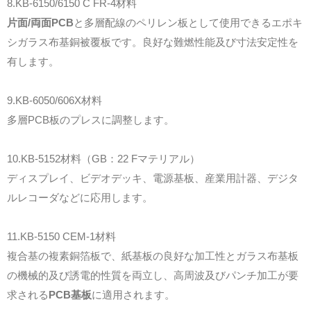
8.KB-6150/6150 C FR-4材料
片面/両面PCB
と多層配線のペリレン板として使用できるエポキ
シガラス布基銅被覆板です。良好な難燃性能及び寸法安定性を
有します。
9.KB-6050/606X材料
多層PCB板のプレスに調整します。
10.KB-5152材料（GB：22 Fマテリアル）
ディスプレイ、ビデオデッキ、電源基板、産業用計器、デジタ
ルレコーダなどに応用します。
11.KB-5150 CEM-1材料
複合基の複素銅箔板で、紙基板の良好な加工性とガラス布基板
の機械的及び誘電的性質を両立し、高周波及びパンチ加工が要
求される
PCB基板
に適用されます。