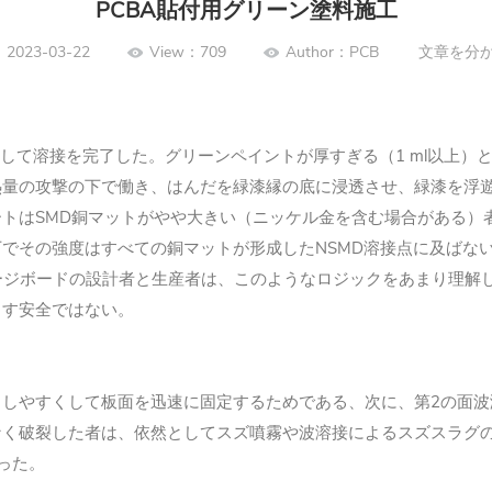
PCBA貼付用グリーン塗料施工
2023-03-22
View：709
Author：PCB
文章を分
して溶接を完了した。グリーンペイントが厚すぎる（1 ml以上
量の攻撃の下で働き、はんだを緑漆縁の底に浸透させ、緑漆を浮遊
はSMD銅マットがやや大きい（ニッケル金を含む場合がある）者は
でその強度はすべての銅マットが形成したNSMD溶接点に及ばな
ージボードの設計者と生産者は、このようなロジックをあまり理解し
ます安全ではない。
出しやすくして板面を迅速に固定するためである、次に、第2の面
なく破裂した者は、依然としてスズ噴霧や波溶接によるスズスラグ
った。