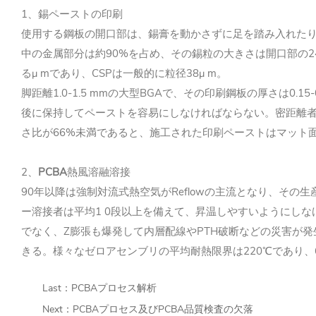
1、錫ペーストの印刷
使用する鋼板の開口部は、錫膏を動かさずに足を踏み入れた
中の金属部分は約90%を占め、その錫粒の大きさは開口部の
るμ mであり、CSPは一般的に粒径38μ m。
脚距離1.0-1.5 mmの大型BGAで、その印刷鋼板の厚さは0.1
後に保持してペーストを容易にしなければならない。密距離
さ比が66%未満であると、施工された印刷ペーストはマット面
2、
PCBA
熱風溶融溶接
90年以降は強制対流式熱空気がReflowの主流となり、そ
ー溶接者は平均1 0段以上を備えて、昇温しやすいようにしなけ
でなく、Z膨張も爆発して内層配線やPTH破断などの災害が発
きる。様々なゼロアセンブリの平均耐熱限界は220℃であり、
Last：
PCBAプロセス解析
Next：
PCBAプロセス及びPCBA品質検査の欠落