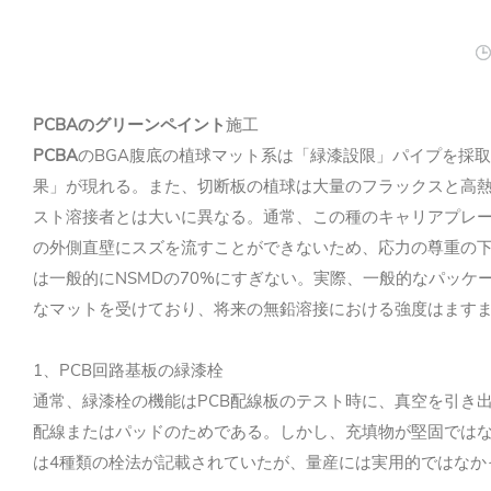
PCBAのグリーンペイント
施工
PCBA
のBGA腹底の植球マット系は「緑漆設限」パイプを採取
果」が現れる。また、切断板の植球は大量のフラックスと高熱
スト溶接者とは大いに異なる。通常、この種のキャリアプレート
の外側直壁にスズを流すことができないため、応力の尊重の下
は一般的にNSMDの70%にすぎない。実際、一般的なパッケ
なマットを受けており、将来の無鉛溶接における強度はます
1、PCB回路基板の緑漆栓
通常、緑漆栓の機能はPCB配線板のテスト時に、真空を引き
配線またはパッドのためである。しかし、充填物が堅固では
は4種類の栓法が記載されていたが、量産には実用的ではなか