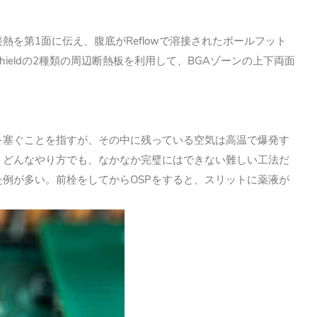
を第1面に伝え、腹底がReflowで溶接されたボールフット
hieldの2種類の周辺断熱板を利用して、BGAゾーンの上下両面
を塞ぐことを指すが、その中に残っている空気は高温で爆発す
。どんなやり方でも、なかなか完璧にはできない難しい工法だ
例が多い。前栓をしてからOSPをすると、スリットに薬液が