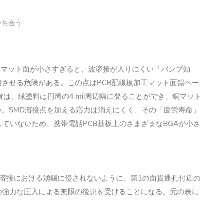
かち合う
）とマット面が小さすぎると、波溶接が入りにくい「バンプ効
させる危険がある。この点はPCB配線板加工マット面錫ペー
、緑塗料は円周の4 mil周辺幅に登ることができ、銅マット
い。SMD溶接点を加える応力は消えにくく、その「疲労寿命」
ていないため、携帯電話PCB基板上のさまざまなBGAが小さ
波溶接における湧錫に侵されないように、第1の面貫通孔付近の
の強力な圧入による無限の後患を受けることになる。元の表に