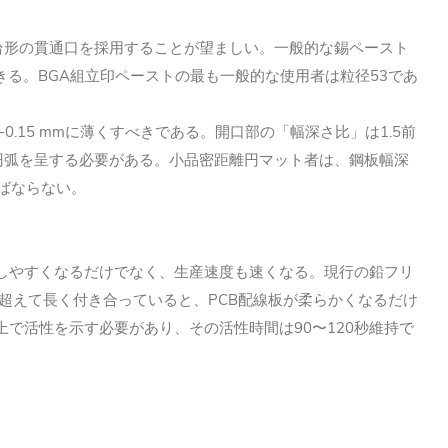
台形の貫通口を採用することが望ましい。一般的な錫ペースト
る。BGA組立印ペーストの最も一般的な使用者は粒径53であ
.1-0.15 mmに薄くすべきである。開口部の「幅深さ比」は1.5前
円弧を呈する必要がある。小品密距離円マット者は、鋼板幅深
ればならない。
整しやすくなるだけでなく、生産速度も速くなる。現行の鉛フリ
gを超えて長く付き合っていると、PCB配線板が柔らかくなるだけ
上で活性を示す必要があり、その活性時間は90〜120秒維持で