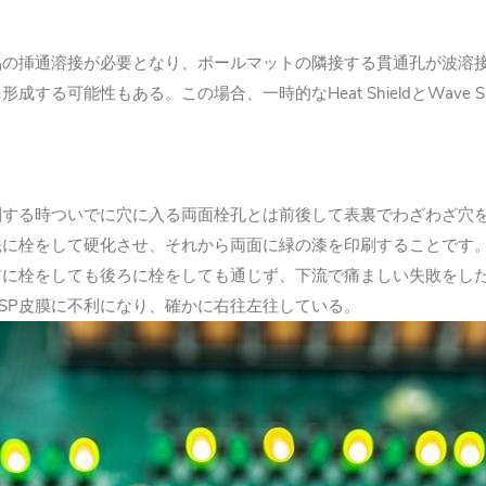
の挿通溶接が必要となり、ボールマットの隣接する貫通孔が波溶接熱
る可能性もある。この場合、一時的なHeat ShieldとWave S
刷する時ついでに穴に入る両面栓孔とは前後して表裏でわざわざ穴
先に栓をして硬化させ、それから両面に緑の漆を印刷することです
前に栓をしても後ろに栓をしても通じず、下流で痛ましい失敗をした
SP皮膜に不利になり、確かに右往左往している。