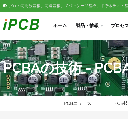
プロの高周波基板、高速基板、ICパッケージ基板、半導体テスト基板
ホーム
製品・情報
プロセ
PCBAの技術 - P
PCBニュース
PCB