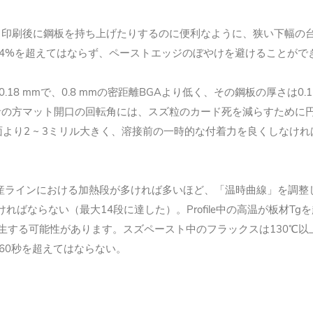
り印刷後に鋼板を持ち上げたりするのに便利なように、狭い下幅の
24%を超えてはならず、ペーストエッジのぼやけを避けることができ
5-0.18 mmで、0.8 mmの密距離BGAより低く、その鋼板の厚さは0
者の方マット開口の回転角には、スズ粒のカード死を減らすために
より2 ~ 3ミリル大きく、溶接前の一時的な付着力を良くしなけ
の生産ラインにおける加熱段が多ければ多いほど、「温時曲線」を調
ればならない（最大14段に達した）。Profile中の高温が板材T
生する可能性があります。スズペースト中のフラックスは130℃以
60秒を超えてはならない。