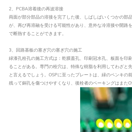
2、PCBA溶着後の再波溶接
両面が部分部品の溶接を完了した後、しばしばいくつかの部品
が、再び再溶融を受ける可能性があり、意外な冷溶接や開路を形成す
で断熱することができます。
3、回路基板の塞ぎ穴の塞ぎ穴の施工
緑漆孔栓孔の施工方式は：乾膜蓋孔、印刷冠水孔、板面を印
ることがある。専門の栓穴は、特殊な樹脂を利用してわざと
と言えるでしょう。OSPに至ったプレートは、緑のペンキの
残って銅孔を傷つけやすくなり、後栓者のベーキングはまたO