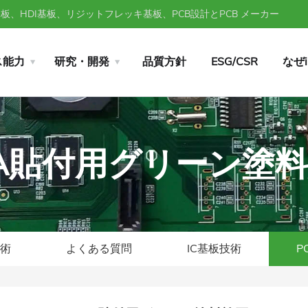
、HDI基板、リジットフレッキ基板、PCB設計とPCB メーカー
ス能力
研究・開発
品質方針
ESG/CSR
なぜ
CBA貼付用グリーン塗
技術
よくある質問
IC基板技術
P