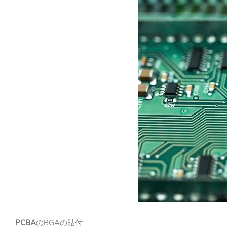
PCBA
のBGAの貼付