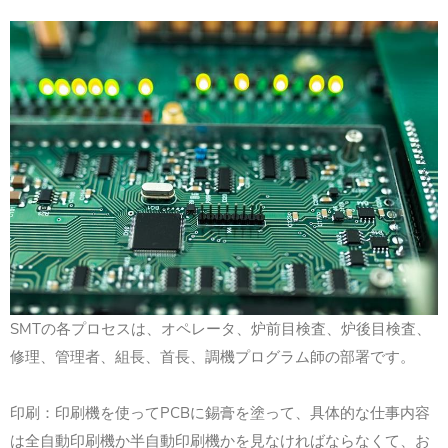
SMTの各プロセスは、オペレータ、炉前目検査、炉後目検査、
修理、管理者、組長、首長、調機プログラム師の部署です。
印刷：印刷機を使ってPCBに錫膏を塗って、具体的な仕事内容
は全自動印刷機か半自動印刷機かを見なければならなくて、お