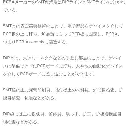
PCBAメーカー
のSMT作業場はDIPラインとSMTラインに分かれ
ている。
SMT
とは表面実装技術のことで、電子部品をデバイスを介して
PCB板の上に打ち、炉加熱によってPCB板に固定し、PCBA、
つまりPCB Assemblyに製造する。
DIPとは、大きなコネクタなどの手差し部品のことで、デバイ
スは準備できずにPCBボードに打ち、人や他の自動化デバイス
を介してPCBボードに差し込むことができます。
SMT線は主に錫膏印刷員、貼付機上の材料員、炉前目検査、炉
後目検査、包装などがある。
DIP線には主に投板員、解体員、取っ手、炉工、炉後溶接点目
視検査などがある。