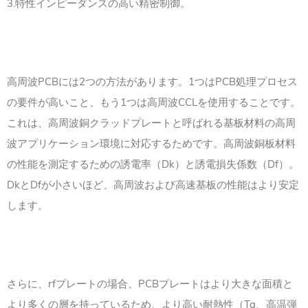
3.特性インピーダンスの高い精密制御。
高周波PCBには2つの方法があります。1つはPCB処理プロセス
の要件が高いこと、もう1つは高周波CCLを使用することです。
これは、高周波銅クラッドプレートと呼ばれる基板材料の高周
波アプリケーション環境に対応するためです。高周波銅板材料
の性能を測定するための誘電率（Dk）と誘電損失係数（Df）。
DkとDfが小さいほど、高周波および高速基板の性能はより安定
します。
さらに、rfプレートの場合、PCBプレートはより大きな面積と
より多くの層を持っているため、より高い耐熱性（Tg、高温弾