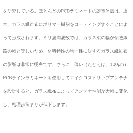
を研究している。ほとんどのPCBラミネートの誘電体層は、通
常、ガラス繊維布にポリマー樹脂をコーティングすることによ
って形成されます。ミリ波周波数では、ガラス束の幅が伝送線
路の幅と等しいため、材料特性の均一性に対するガラス繊維布
の影響は非常に明白です。さらに、薄い（たとえば、100μm）
PCBラインラミネートを使用してマイクロストリップアンテナ
を設計すると、ガラス織布によってアンテナ性能が大幅に変化
し、処理歩留まりが低下します。