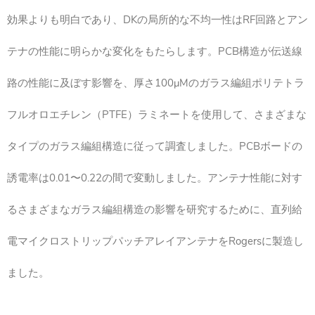
効果よりも明白であり、DKの局所的な不均一性はRF回路とアン
テナの性能に明らかな変化をもたらします。PCB構造が伝送線
路の性能に及ぼす影響を、厚さ100μMのガラス編組ポリテトラ
フルオロエチレン（PTFE）ラミネートを使用して、さまざまな
タイプのガラス編組構造に従って調査しました。PCBボードの
誘電率は0.01〜0.22の間で変動しました。アンテナ性能に対す
るさまざまなガラス編組構造の影響を研究するために、直列給
電マイクロストリップパッチアレイアンテナをRogersに製造し
ました。