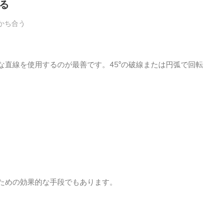
る
かち合う
な直線を使用するのが最善です。
45°の破線または円弧で回転
ための効果的な手段でもあります。