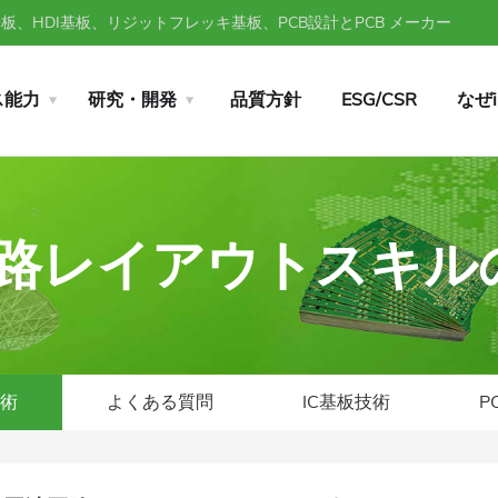
、HDI基板、リジットフレッキ基板、PCB設計とPCB メーカー
ス能力
研究・開発
品質方針
ESG/CSR
なぜ
波回路レイアウトスキ
技術
よくある質問
IC基板技術
P