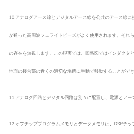
10.アナログアース線とデジタルアース線を公共のアース線
が通った高周波フェライトビーズがよく使用されます。
それ
の存在を無視します。この現実では、回路図ではインダクタと
地面の接合部の近くの適切な場所に手動で移動することがで
11.アナログ回路とデジタル回路は別々に配置し、電源とア
12.オフチッププログラムメモリとデータメモリは、DSP