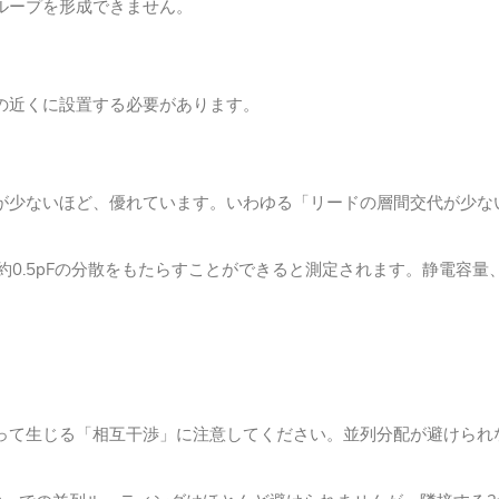
流ループを形成できません。
クの近くに設置する必要があります。
とが少ないほど、優れています。
いわゆる「リードの層間交代が少な
約0.5pFの分散をもたらすことができると測定されます。静電容
って生じる「相互干渉」に注意してください。
並列分配が避けられ