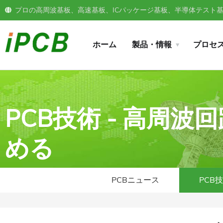
プロの高周波基板、高速基板、ICパッケージ基板、半導体テスト基板
ホーム
製品・情報
プロセ
PCB技術 - 高周
める
PCBニュース
PCB