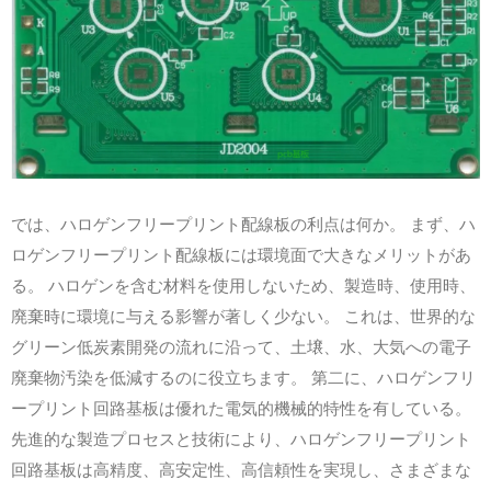
では、ハロゲンフリープリント配線板の利点は何か。 まず、ハ
ロゲンフリープリント配線板には環境面で大きなメリットがあ
る。 ハロゲンを含む材料を使用しないため、製造時、使用時、
廃棄時に環境に与える影響が著しく少ない。 これは、世界的な
グリーン低炭素開発の流れに沿って、土壌、水、大気への電子
廃棄物汚染を低減するのに役立ちます。 第二に、ハロゲンフリ
ープリント回路基板は優れた電気的機械的特性を有している。
先進的な製造プロセスと技術により、ハロゲンフリープリント
回路基板は高精度、高安定性、高信頼性を実現し、さまざまな