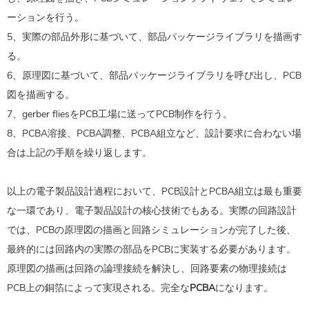
ーションを行う。
5、実際の部品外形に基づいて、部品パッケージライブラリを描画す
る。
6、原理図に基づいて、部品パッケージライブラリを呼び出し、PCB
図を描画する。
7、gerber fliesをPCB工場に送ってPCB制作を行う。
8、PCBA溶接、PCBA調整、PCBA組立など、設計要求に合わない場
合は上記の手順を繰り返します。
以上の電子製品設計過程において、PCB設計とPCBA組立は最も重要
な一環であり、電子製品設計の核心技術でもある。実際の回路設計
では、PCBの原理図の描画と回路シミュレーションが完了した後、
最終的には回路内の実際の部品をPCBに実装する必要があります。
原理図の描画は回路の論理接続を解決し、回路要素の物理接続は
PCB上の銅箔によって実現される。完全な
PCBA
になります。