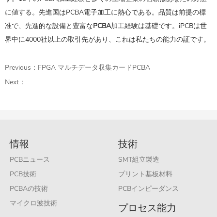
に値する。先進国はPCBA電子加工に熱心である。品質は前提の標
准で、先進的な設備と豊富な
PCBA
加工経験は基礎です。iPCBは世
界中に4000社以上の取引先があり、これは私たちの能力の証です。
Previous：
FPGA マルチデータ収集カードPCBA
Next：
情報
技術
PCBニュース
SMT組立製造
PCB技術
プリント基板材料
PCBAの技術
PCBインピーダンス
マイクロ波技術
プロセス能力