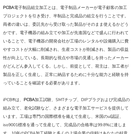
PCBA
電子制品組立加工とは、電子制品メーカーが電子顧客の加工
プロジェクトを引き受け、半制品と完成品の組立を行うことです。
両者の違いは、委託先から受け取った製品がそのまま使えるかどう
かです。電子機器の組み立てや加工が先進国などで盛んに行われて
いることで、電子機器の開発会社が工場のレンタルや設備購入に費
やすコストが大幅に削減され、生産コストが削減され、製品の収益
性が向上している。長期的な視点や市場の見通しを持ったメーカー
がどんどん参入してくる。しかし、前提として、荷主は、加工者が
製品を正しく生産し、正常に納品するために十分な能力と経験を持
っていることを確認する必要があります。
iPCB®は、
PCBA
加工試験、SMTチップ、DIPプラグおよび完成品の
組み立て、老化試験など、さまざまな電子加工サービスを提供して
います。工場は専門の国際標准を備えて生産し、米国のul認証、
iso9001標准を通って生産して、完成品の合格率は99.8%に達しま
す。10年のPCBA加工経験と多くの上場企業の信頼はあなたの好意