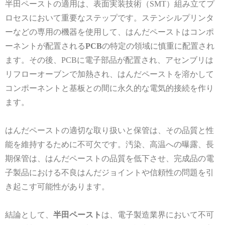
半田ペーストの適用は、表面実装技術（
SMT
）組み立てプ
ロセスにおいて重要なステップです。ステンシルプリンタ
ーなどの専用の機器を使用して、はんだペーストはコンポ
ーネントが配置される
PCB
の特定の領域に慎重に配置され
ます。その後、
PCB
に電子部品が配置され、アセンブリは
リフローオーブンで加熱され、はんだペーストを溶かして
コンポーネントと基板との間に永久的な電気的接続を作り
ます。
はんだペーストの適切な取り扱いと保管は、その品質と性
能を維持するために不可欠です。汚染、高温への曝露、長
期保管は、はんだペーストの品質を低下させ、完成品の電
子製品における不良はんだジョイントや信頼性の問題を引
き起こす可能性があります。
結論として、
半田
ペースト
は、電子製造業界において不可