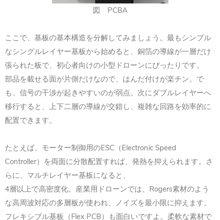
図 PCBA
ここで、基板の基本構造を分解してみましょう。最もシンプル
なシングルレイヤー基板から始めると、銅箔の導線が一層だけ
張られた板で、初心者向けの小型ドローンにぴったりです。
部品を載せる面が片側だけなので、
はんだ付けが楽チン。
で
も、信号の干渉が起きやすいのが弱点。次にダブルレイヤーへ
移行すると、
上下二層の導線が交錯し、複雑な回路を効率的に
配置できます。
たとえば、モーター制御用のESC（Electronic Speed
Controller）を両面に分散配置すれば、発熱を抑えられます。さ
らに、マルチレイヤー基板になると、
4層以上で高密度化。産業用ドローンでは、
Rogers素材のよう
な高周波対応の多層板が使われ、
ノイズを最小限に抑えます。
フレキシブル基板（Flex PCB）も面白いですよ。柔軟な素材で