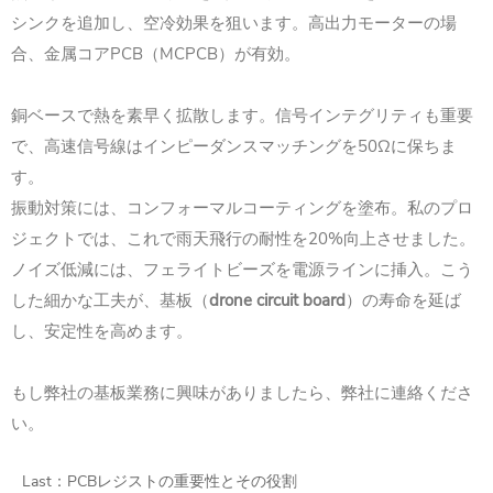
シンクを追加し、空冷効果を狙います。高出力モーターの場
合、金属コアPCB（MCPCB）が有効。
銅ベースで熱を素早く拡散します。信号インテグリティも重要
で、高速信号線はインピーダンスマッチングを50Ωに保ちま
す。
振動対策には、コンフォーマルコーティングを塗布。私のプロ
ジェクトでは、
これで雨天飛行の耐性を20%向上させました。
ノイズ低減には、フェライトビーズを電源ラインに挿入。
こう
した細かな工夫が、基板（
drone circuit board
）の寿命を延ば
し、安定性を高めます。
もし弊社の基板業務に興味がありましたら、弊社に連絡くださ
い。
Last：
PCBレジストの重要性とその役割