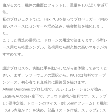
曲がるので、機体の曲面にフィットし、
重量を10%近く削減可
能。
私のプロジェクトでは、Flex PCBを使ってプロペラガード内の
狭いスペースにセンサーを埋め込み、衝突検知を強化しまし
た。
こうした構造の選択は、ドローンの用途で決まります。
小型レ
ース用なら軽量シングル、
監視用なら耐久性の高いマルチがお
すすめです。
設計プロセスを、実際に手を動かしながら追体験してみてくだ
さい。まず、ソフトウェアの選択から。KiCadは無料でオープ
ンソース、初心者でも直感的に回路図を描けます。
Altium Designerはプロ仕様で、3Dシミュレーションが強み。
EagleもAutodesk傘下で、クラウド連携が便利です。ステップ
1：要件定義。
ドローンのサイズ（例: 55mmフレーム）と機能
（GPS内蔵か？）を決め、部品リストを作成。ステップ2：ス