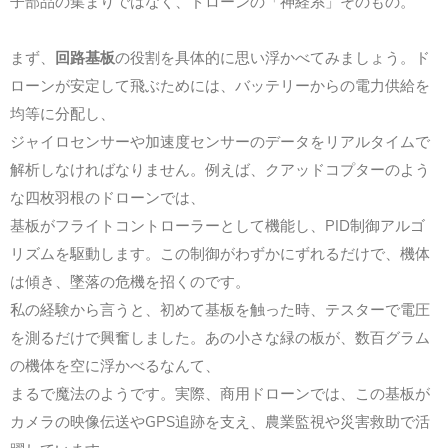
子部品の集まりではなく、ドローンの「神経系」そのもの。
まず、
回路基板
の役割を具体的に思い浮かべてみましょう。ド
ローンが安定して飛ぶためには、バッテリーからの電力供給を
均等に分配し、
ジャイロセンサーや加速度センサーのデータをリアルタイムで
解析しなければなりません。
例えば、クアッドコプターのよう
な四枚羽根のドローンでは、
基板がフライトコントローラーとして機能し、
PID制御アルゴ
リズムを駆動します。この制御がわずかにずれるだけで、機体
は傾き、墜落の危機を招くのです。
私の経験から言うと、初めて基板を触った時、テスターで電圧
を測るだけで興奮しました。あの小さな緑の板が、
数百グラム
の機体を空に浮かべるなんて、
まるで魔法のようです。実際、商用ドローンでは、この基板が
カメラの映像伝送やGPS追跡を支え、
農業監視や災害救助で活