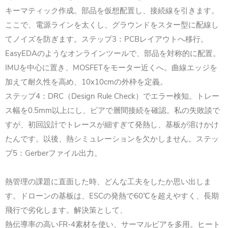
キーマティック作成。部品を仮想配置し、接続線を引きます。
ここで、電源ラインを太くし、グラウンドをスター型に配線し
てノイズを防ぎます。ステップ3：PCBレイアウトへ移行。
EasyEDAのようなオンラインツールで、部品を対称的に配置。
IMUを中心に置き、MOSFETをモーター近くへ。曲線エッジを
加えて耐久性を高め、10x10cmの外枠を定義。
ステップ4：DRC（Design Rule Check）でエラー検知。トレー
ス幅を0.5mm以上にし、ビアで層間接続を確認。
私の失敗談で
すが、初回設計でトレースが細すぎて発熱し、基板が溶けかけ
たんです。以後、熱シミュレーションを欠かしません。ステッ
プ5：Gerberファイル出力。
熱管理の課題に直面した時、どんな工夫をしたか思い出しま
す。ドローンの基板は、ESCの発熱で60℃を超えやすく、長期
飛行で劣化します。解決策として、
熱伝導率の高いFR-4素材を使い、サーマルビアを多用。
ヒート