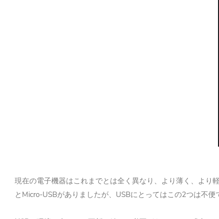
現在の電子機器はこれまでとは全く異なり、より薄く、より
Micro-USB
USB
2
と
がありましたが、
にとってはこの
つは不便