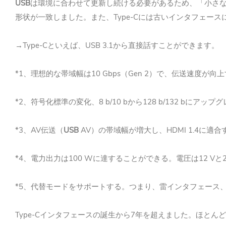
USB
は環境に合わせて更新し続ける必要があるため、「小さ
Type-C
形状が一致しました。また、
には古いインタフェース
Type-C
USB 3.1
→
といえば、
から直接話すことができます。
*1
10 Gbps
Gen 2
、理想的な帯域幅は
（
）で、伝送速度が向上
*2
8 b/10 b
128 b/132 b
、符号化標準の変化、
から
にアップグ
*3
AV
USB
AV
HDMI 1.4
、
伝送（
）の帯域幅が増大し、
に適合
*4
100 W
12 V
、電力出力は
に達することができる。電圧は
と
*5
、代替モードをサポートする。つまり、雷インタフェース
Type-C
7
インタフェースの誕生から
年を超えました。ほとんど