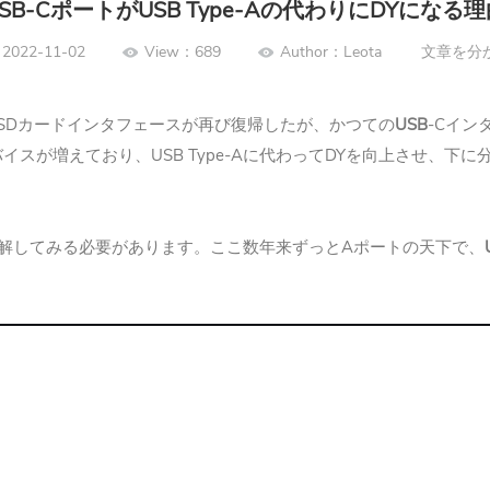
SB-CポートがUSB Type-Aの代わりにDYになる
2022-11-02
View：689
Author：Leota
文章を分
SD
USB
-C
カードインタフェースが再び復帰したが、かつての
イン
USB Type-A
DY
バイスが増えており、
に代わって
を向上させ、下に
A
解してみる必要があります。ここ数年来ずっと
ポートの天下で、