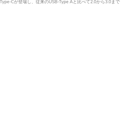
Type-C
USB-Type A
2.0
3.0
が登場し、従来の
と比べて
から
まで
。