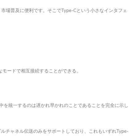
Type-C
、市場普及に便利です。そこで
という小さなインタフェ
なモードで相互接続することができる。
中を統一するのは遅かれ早かれのことであることを完全に示し
Type-
グルチャネル伝送のみをサポートしており、これもいずれ