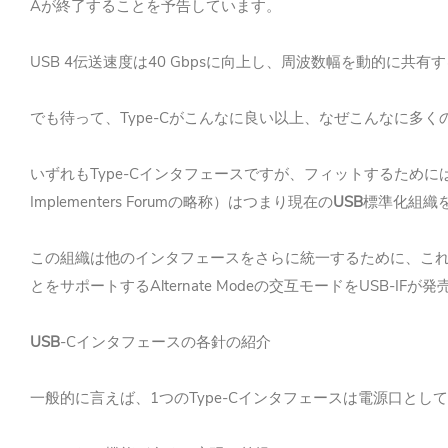
A
が終了することを予告しています。
USB 4
40 Gbps
伝送速度は
に向上し、周波数幅を動的に共有す
Type-C
でも待って、
がこんなに良い以上、なぜこんなに多く
Type-C
いずれも
インタフェースですが、フィットするために
Implementers Forum
USB
の略称）はつまり現在の
標準化組織
この組織は他のインタフェースをさらに統一するために、こ
Alternate Mode
USB-IF
とをサポートする
の交互モードを
が発
USB
-C
インタフェースの各針の紹介
1
Type-C
一般的に言えば、
つの
インタフェースは電源口として