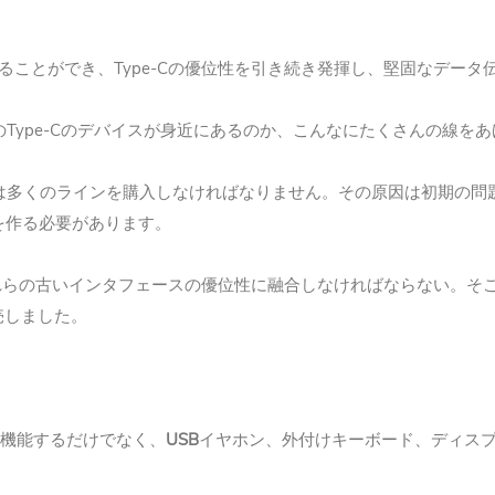
Type-C
ることができ、
の優位性を引き続き発揮し、堅固なデータ
Type-C
の
のデバイスが身近にあるのか、こんなにたくさんの線をあ
は多くのラインを購入しなければなりません。その原因は初期の問
を作る必要があります。
れらの古いインタフェースの優位性に融合しなければならない。そ
売しました。
USB
機能するだけでなく、
イヤホン、外付けキーボード、ディス