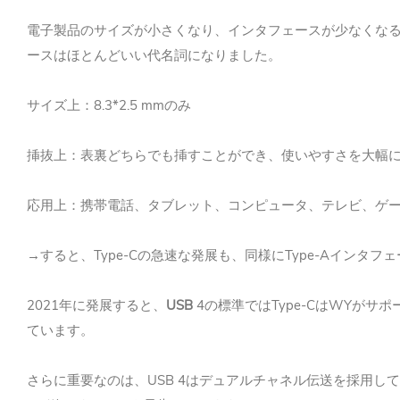
電子製品のサイズが小さくなり、インタフェースが少なくな
ースはほとんどいい代名詞になりました。
8.3*2.5 mm
サイズ上：
のみ
挿抜上：表裏どちらでも挿すことができ、使いやすさを大幅
応用上：携帯電話、タブレット、コンピュータ、テレビ、ゲ
Type-C
Type-A
→すると、
の急速な発展も、同様に
インタフェ
2021
USB
4
Type-C
WY
年に発展すると、
の標準では
は
がサポ
ています。
USB 4
さらに重要なのは、
はデュアルチャネル伝送を採用して