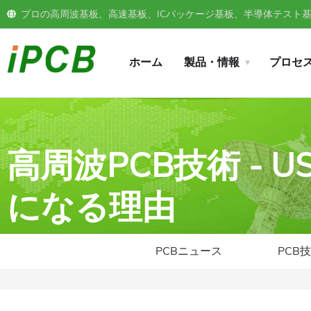
プロの高周波基板、高速基板、ICパッケージ基板、半導体テスト基板
ホーム
製品・情報
プロセ
高周波PCB技術 - U
になる理由
PCBニュース
PCB