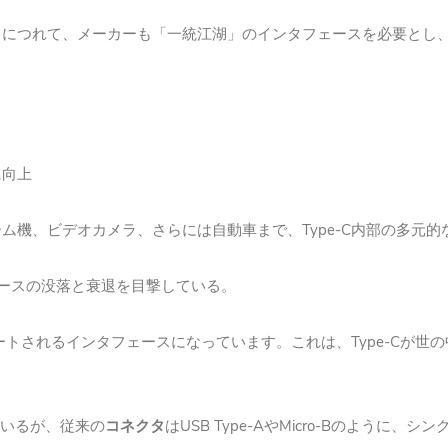
るにつれて、メーカーも「一統江湖」のインタフェースを必要とし
に向上
Type-C
ーム機、ビデオカメラ、さらには自動車まで、
内部の多元的
ースの没落と衰退を目撃している。
Type-C
ートされるインタフェースになっています。これは、
が世の
USB Type-A
Micro-B
いるが、従来の
コネクタ
は
や
のように、シン