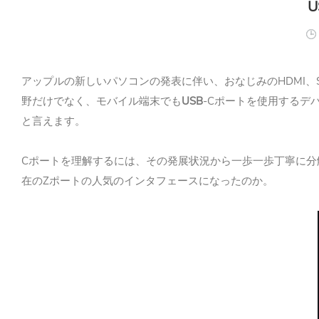
U
HDMI
アップルの新しいパソコンの発表に伴い、おなじみの
、
USB
-C
野だけでなく、モバイル端末でも
ポートを使用するデ
と言えます。
C
ポートを理解するには、その発展状況から一歩一歩丁寧に分
Z
在の
ポートの人気のインタフェースになったのか。