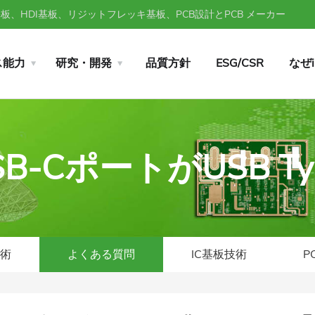
、HDI基板、リジットフレッキ基板、PCB設計とPCB メーカー
ス能力
研究・開発
品質方針
ESG/CSR
なぜ
SB-CポートがUSB T
技術
よくある質問
IC基板技術
P