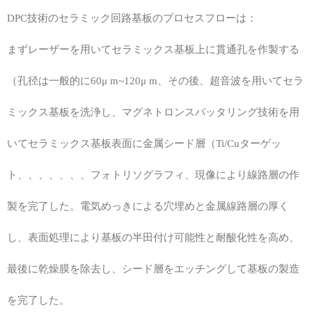
DPC技術のセラミック回路基板のプロセスフローは：
まずレーザーを用いてセラミックス基板上に貫通孔を作製する
（孔径は一般的に60μ m~120μ m、その後、超音波を用いてセラ
ミックス基板を洗浄し、マグネトロンスパッタリング技術を用
いてセラミックス基板表面に金属シード層（Ti/Cuターゲッ
ト、、、、、、、フォトリソグラフィ、現像により線路層の作
製を完了した。電気めっきによる穴埋めと金属線路層の厚く
し、表面処理により基板の半田付け可能性と耐酸化性を高め、
最後に乾燥膜を除去し、シード層をエッチングして基板の製造
を完了した。