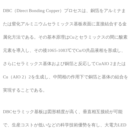
DBC（Direct Bonding Copper）プロセスは、銅箔をアルミナま
たは窒化アルミニウムセラミックス基板表面に直接結合する金
属化方法である。その基本原理はCuとセラミックスの間に酸素
元素を導入し、その後1065-1083℃でCu/O共晶液相を形成し、
さらにセラミックス基体および銅箔と反応してCuAIO 2または
Cu（AIO 2）2を生成し、中間相の作用下で銅箔と基体の結合を
実現することである。
DBCセラミック基板は図形精度が高く、垂直相互接続が可能
で、生産コストが低いなどの科学技術優勢を有し、大電力LED