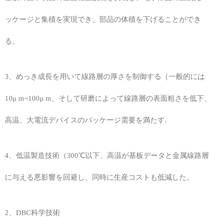
ッケージと集積を実現でき、部品の体積を下げることができ
る。
3、めっき成長を用いて線路層の厚さを制御する（一般的には
10μ m~100μ m、そして研磨によって線路層の表面粗さを低下、
高温、大電流デバイスのパッケージ需要を満たす.
4、低温製造技術（300℃以下、高温が基板データと金属線路層
に与える悪影響を回避し、同時に生産コストも低減した。
2、DBC科学技術