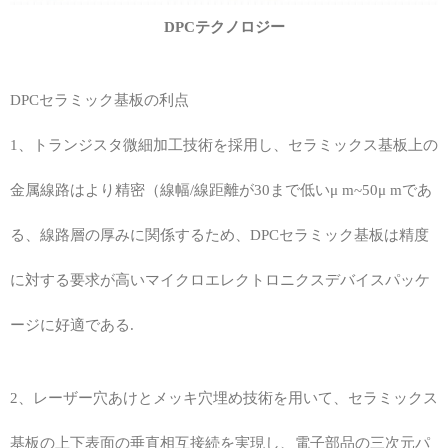
DPCテクノロジー
DPCセラミック基板の利点
1、トランジスタ微細加工技術を採用し、セラミックス基板上の
金属線路はより精密（線幅/線距離が30まで低いμ m~50μ mであ
る、線路層の厚みに関係するため、DPCセラミック基板は精度
に対する要求が高いマイクロエレクトロニクスデバイスパッケ
ージに好適である.
2、レーザー穴あけとメッキ穴埋め技術を用いて、セラミックス
基板の上下表面の垂直相互接続を実現し、電子部品の三次元パ