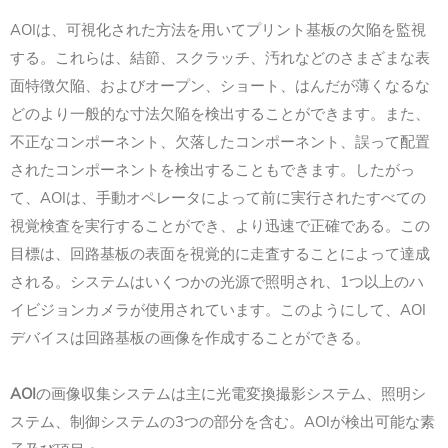
AOIは、可視化された方法を用いてプリント基板の欠陥を監視
する。これらは、結節、スクラッチ、汚れなどのさまざまな表
面特徴欠陥、およびオープン、ショート、はんだが薄くなるな
どのより一般的な寸法欠陥を検出することができます。また、
不正なコンポーネント、欠落したコンポーネント、誤って配置
されたコンポーネントを検出することもできます。したがっ
て、AOIは、手動オペレータによって前に実行されたすべての
視覚検査を実行することができ、より迅速で正確である。この
目標は、回路基板の表面を視覚的に走査することによって達成
される。システムはいくつかの光源で照明され、1つ以上のハ
イビジョンカメラが使用されています。このようにして、AOI
デバイスは回路基板の画像を作成することができる。
AOI
の画像収集システムは主に光電変換撮影システム、照明シ
ステム、制御システムの3つの部分を含む。AOIが検出可能な素