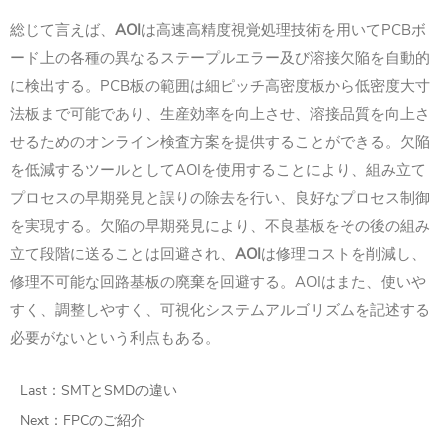
総じて言えば、
AOI
は高速高精度視覚処理技術を用いてPCBボ
ード上の各種の異なるステープルエラー及び溶接欠陥を自動的
に検出する。PCB板の範囲は細ピッチ高密度板から低密度大寸
法板まで可能であり、生産効率を向上させ、溶接品質を向上さ
せるためのオンライン検査方案を提供することができる。欠陥
を低減するツールとしてAOIを使用することにより、組み立て
プロセスの早期発見と誤りの除去を行い、良好なプロセス制御
を実現する。欠陥の早期発見により、不良基板をその後の組み
立て段階に送ることは回避され、
AOI
は修理コストを削減し、
修理不可能な回路基板の廃棄を回避する。AOIはまた、使いや
すく、調整しやすく、可視化システムアルゴリズムを記述する
必要がないという利点もある。
Last：
SMTとSMDの違い
Next：
FPCのご紹介