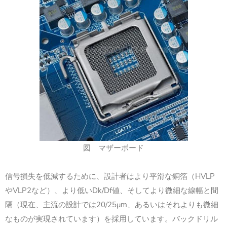
図 マザーボード
信号損失を低減するために、設計者はより平滑な銅箔（HVLP
やVLP2など）、より低いDk/Df値、そしてより微細な線幅と間
隔（現在、主流の設計では20/25μm、あるいはそれよりも微細
なものが実現されています）を採用しています。バックドリル