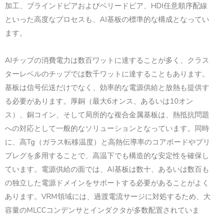
加工、ブラインドビアおよびベリードビア、HDI任意順序配線
といった高度なプロセスも、AI基板の標準的な構成となってい
ます。
AIチップの消費電力は数百ワットに達することが多く、クラス
ターレベルのチップでは数千ワットに達することもあります。
基板は信号伝送だけでなく、効率的な電源供給と放熱も提供す
る必要があります。厚銅（最大6オンス、あるいは10オン
ス）、銅コイン、そして局所的な複合金属基板は、熱抵抗問題
への対応として一般的なソリューションとなっています。同時
に、高Tg（ガラス転移温度）と高熱伝導率のコアボードやプリ
プレグを多用することで、高温下でも構造的な安定性を確保し
ています。電源供給の面では、AI基板は数十、あるいは数百も
の独立した電源ドメインをサポートする必要があることがよく
あります。VRM領域には、過渡電流サージに対処するため、大
容量のMLCCコンデンサとインダクタが多数配置されていま