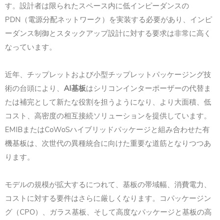
す。設計者は限られたスペース内に低インピーダンスの
PDN（電源分配ネットワーク）を実装する必要があり、インピ
ーダンス制御とスタックアップ設計に対する要求は非常に高く
なっています。
近年、チップレットおよび小型チップレットパッケージング技
術の台頭により、
AI基板
はシリコンインターポーザーの代替ま
たは補完として新たな役割を担うようになり、より大面積、低
コスト、高密度の相互接続ソリューションを提供しています。
EMIBまたはCoWoSハイブリッドパッケージと組み合わせた有
機基板は、次世代の異種統合に向けた重要な道筋となりつつあ
ります。
モデルの規模が拡大するにつれて、基板の帯域幅、消費電力、
コストに対する要件はさらに厳しくなります。コパッケージン
グ（CPO）、ガラス基板、そして高度なパッケージと基板の高