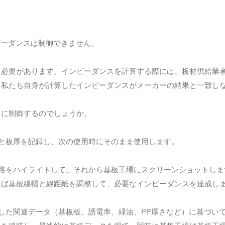
ピーダンスは制御でき
ません。
る必要が
あります。インピーダンス
を計算する際には、板材供給業
。私
たち自身が計算したインピーダンスがメーカーの結果と一致し
うに制御するのでしょうか。
と板厚を記録し、次の使用時にそのまま使用します。
路をハイライトして、それから基板工場にスクリーンショットしま
えば基板線幅と線距離を調整して、必要なインピーダンスを達成し
PP
した関連データ（基板板、誘電率、緑油、
厚さなど）に基づい