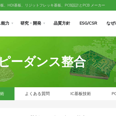
、HDI基板、リジットフレッキ基板、PCB設計とPCB メーカー
ス能力
研究・開発
品質方針
ESG/CSR
なぜ
インピーダンス整合
技術
よくある質問
IC基板技術
P