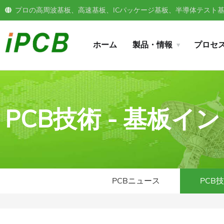
プロの高周波基板、高速基板、ICパッケージ基板、半導体テスト基板
ホーム
製品・情報
プロセ
PCB技術 - 基板
PCBニュース
PCB