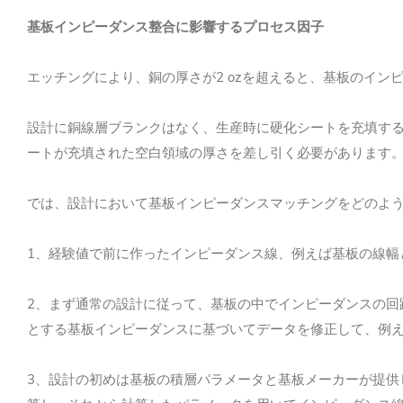
基板インピーダンス整合に影響するプロセス因子
2 oz
エッチングにより、銅の厚さが
を超えると、基板のイン
設計に銅線層ブランクはなく、生産時に硬化シートを充填す
ートが充填された空白領域の厚さを差し引く必要が
あります
では、設計において基板インピーダンスマッチングをどのよ
1
、経験値で前に作ったインピーダンス線、例えば基板の線幅
2
、まず通常の設計に従って、基板の中でインピーダンスの回
とする基板インピーダンスに基づいてデータを修正して、例
3
、設計の初めは基板の積層パラメータと基板メーカーが提供