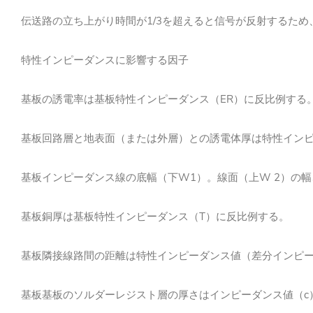
1/3
伝送路の立ち上がり時間が
を超えると信号が反射するため
特性インピーダンスに影響する因子
ER
基板の誘電率は基板特性インピーダンス（
）に反比例する
基板回路層と地表面（または外層）との誘電体厚は特性イン
W1
W 2
基板インピーダンス線の底幅（下
）。線面（上
）の幅
T
基板銅厚は基板特性インピーダンス（
）に反比例する
。
基板隣接線路間の距離は特性インピーダンス値（差分インピ
c
基板基板のソルダーレジスト層の厚さはインピーダンス値（