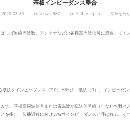
基板インピーダンス整合
2023-03-30
View：987
Author：ipcb
文章を分
しばしば無線周波数、アンテナなどの各種高周波信号に遭遇してイ
Z 0
R
る抵抗をインピーダンス（
）と呼び、抵抗（
）、インピーダン
れます。基板高周波信号または電磁波が伝送信号線（すなわち我々
ことを指し、伝播過程における特性インピーダンスと呼ばれる。そ