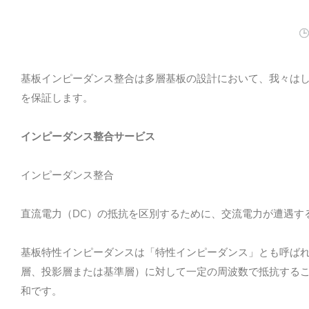
基板インピーダンス整合は多層基板の設計において、我々は
を保証
します
。
インピーダンス整合サービス
インピーダンス整合
DC
直流電力（
）の抵抗を区別するために、交流電力が遭遇す
基板特性インピーダンスは「特性インピーダンス」とも呼ば
層、投影層または基準層）に対して一定の周波数で抵抗する
和です。