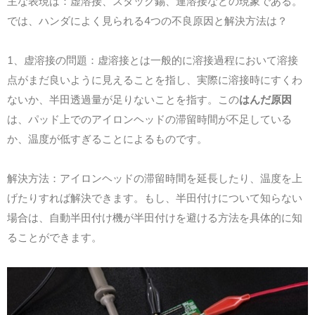
主な表現は：虚溶接、スタック錫、連溶接などの現象である。
4
では、ハンダによく見られる
つの不良原因と解決方法は？
1
、虚溶接の問題：虚溶接とは一般的に溶接過程において溶接
点がまだ良いように見えることを指し、実際に溶接時にすくわ
ないか、半田透過量が足りないことを指す。この
はんだ原因
は、パッド上でのアイロンヘッドの滞留時間が不足している
か、温度が低すぎることによるものです。
解決方法：アイロンヘッドの滞留時間を延長したり、温度を上
げたりすれば解決できます。もし、半田付けについて知らない
場合は、自動半田付け機が半田付けを避ける方法を具体的に知
ることができます。