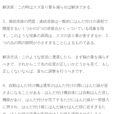
解決策：この時はスズ送り量を減らせば解決できる。
3
、連続溶接の問題：連続溶接は一般的にはんだ付けの過程で
2
隣接するいくつかの
つの溶接点がくっついている現象を指
2
す。このような現象の原因は、スズの送り量が多すぎるか、
つの点の間の隙間が小さすぎることによるものである。
解決方法：このような状況に遭遇したら、まず錫の量を減らす
べきで、それからこて先の位置が正しいかどうかを見て、もし
正しくないならば、直ちに調整を行うべきです。
4
、自動はんだ付け機は通常のはんだ付けの際にはんだ線が逆
さまになることがある：はんだ付け機自体には自動はんだ戻し
機能があり、はんだ付けが完了するたびにはんだ線が一部後ろ
に押され、はんだ付け後にはんだ線がはんだ頭に近すぎるた
め、はんだ頭の温度が先端のはんだ線を溶融させてしまう。