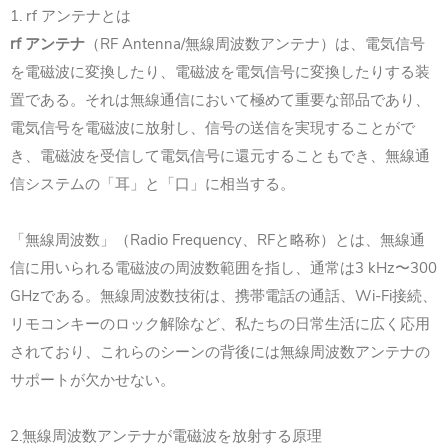
1. rf アンテナとは
rf アンテナ
（RF Antenna/無線周波数アンテナ）は、電気信号
を電磁波に変換したり、電磁波を電気信号に変換したりする装
置である。それは無線通信において極めて重要な部品であり、
電気信号を電磁波に放射し、信号の送信を実現することがで
き、電磁波を受信して電気信号に還元することもでき、無線通
信システムの「耳」と「口」に相当する。
「無線周波数」（Radio Frequency、RFと略称）とは、無線通
信に用いられる電磁波の周波数範囲を指し、通常は3 kHz〜300
GHzである。無線周波数技術は、携帯電話の通話、Wi-Fi接続、
リモコンキーのロック解除など、私たちの日常生活に広く応用
されており、これらのシーンの背後には無線周波数アンテナの
サポートが欠かせない。
2.無線周波数アンテナが電磁波を放射する原理