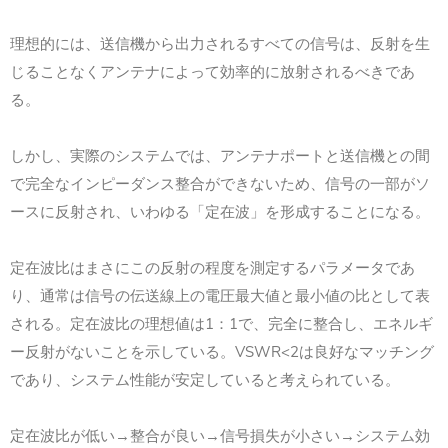
理想的には、送信機から出力されるすべての信号は、反射を生
じることなくアンテナによって効率的に放射されるべきであ
る。
しかし、実際のシステムでは、アンテナポートと送信機との間
で完全なインピーダンス整合ができないため、信号の一部がソ
ースに反射され、いわゆる「定在波」を形成することになる。
定在波比はまさにこの反射の程度を測定するパラメータであ
り、通常は信号の伝送線上の電圧最大値と最小値の比として表
される。定在波比の理想値は1：1で、完全に整合し、エネルギ
ー反射がないことを示している。VSWR<2は良好なマッチング
であり、システム性能が安定していると考えられている。
定在波比が低い→整合が良い→信号損失が小さい→システム効